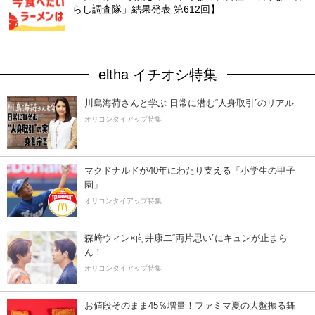
らし調査隊」結果発表 第612回】
eltha イチオシ特集
川島海荷さんと学ぶ 日常に潜む“人身取引”のリアル
オリコンタイアップ特集
マクドナルドが40年にわたり支える「小学生の甲子
園」
オリコンタイアップ特集
森崎ウィン×向井康二“両片思い”にキュンが止まら
ん！
オリコンタイアップ特集
お値段そのまま45％増量！ファミマ夏の大盤振る舞