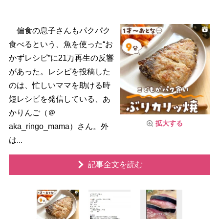
偏食の息子さんもパクパク
食べるという、魚を使った“お
かずレシピ”に21万再生の反響
があった。レシピを投稿した
のは、忙しいママを助ける時
短レシピを発信している、あ
かりんご（＠
拡大する
aka_ringo_mama）さん。外
は...
記事全文を読む