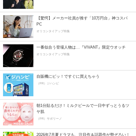
【驚愕】メーカー社員が推す「10万円台」神コスパ
PC
オリコンタイアップ特集
一番似合う登場人物は…『VIVANT』限定ウオッチ
オリコンタイアップ特集
自販機にピッ！ですぐに買えちゃう
（PR）ジハンピ
朝1分貼るだけ！ミルクピールで一日中ずっとうるツ
ヤ肌
（PR）サボリーノ
2026年7月夏ドラマも、注目作＆話題作が勢ぞろい！