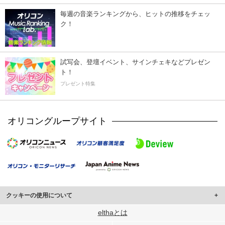
毎週の音楽ランキングから、ヒットの推移をチェッ
ク！
試写会、登壇イベント、サインチェキなどプレゼン
ト！
プレゼント特集
オリコングループサイト
クッキーの使用について
このサイトでは Cookie を使用して、ユーザーに合わせたコンテンツや広告の
elthaとは
表示、ソーシャル メディア機能の提供、広告の表示回数やクリック数の測定を