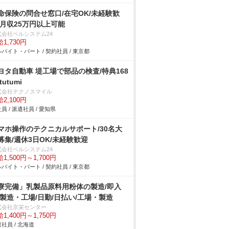
命保険の問合せ窓口/在宅OK/未経験歓
/月収25万円以上可能
式会社ベルシステム24
1,730円
バイト・パート / 契約社員 / 東京都
ヨタ自動車 堤工場で部品の検査/特典168
tutumi
式会社テクノスマイル
2,100円
員 / 派遣社員 / 愛知県
マホ操作のテクニカルサポート/30名大
募集/週休3日OK/未経験歓迎
式会社ベルシステム24
1,500円～1,700円
バイト・パート / 契約社員 / 東京都
寮完備」乳製品原料用粉体の製造/即入
/製造・工場/日勤/日払い/工場・製造
式会社京栄センター
1,400円～1,750円
社員 / 北海道