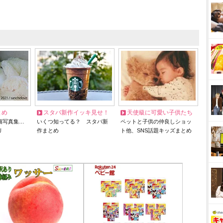
とめ
スタバ新作イッキ見せ！
天使級に可愛い子供たち
猫写真集…
いくつ知ってる？ スタバ新
ペットと子供の仲良しショッ
リ
作まとめ
ト他、SNS話題キッズまとめ