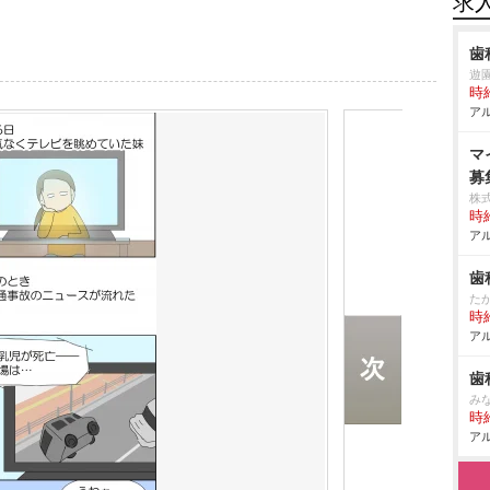
求
歯
遊
時給
アル
マ
募
株
時給
アル
歯
た
時給
アル
歯
み
時給
アル