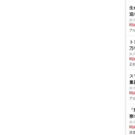
生
迎
株
時給
アル
ト
万/
株
時給
正社
ス
量
株
時給
アル
「
寮
株
時給
派遣