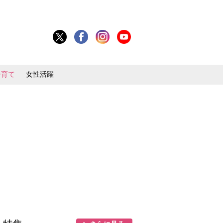
子育て
女性活躍