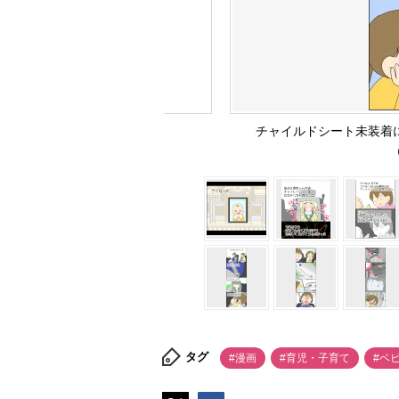
チャイルドシート未装着に
（
タグ
#漫画
#育児・子育て
#ベ