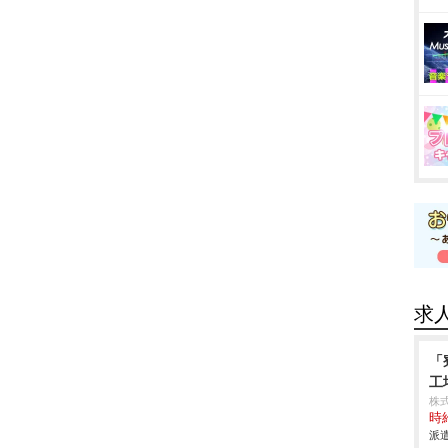
求
「
工
株
時給
派遣