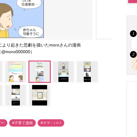
より起きた悲劇を描いたmoroさんの漫画
@moro000000）
ビー
#子育て漫画
#ママ・パパ