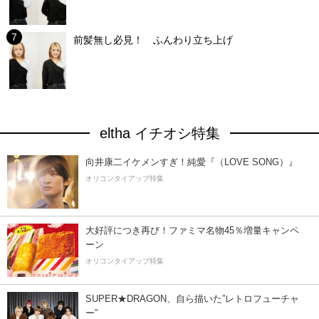
前髪無し必見！ ふんわり立ち上げ
eltha イチオシ特集
向井康二イケメンすぎ！純愛『（LOVE SONG）』
オリコンタイアップ特集
大好評につき再び！ファミマ名物45％増量キャンペ
ーン
オリコンタイアップ特集
SUPER★DRAGON、自ら描いた”レトロフューチャ
ー”