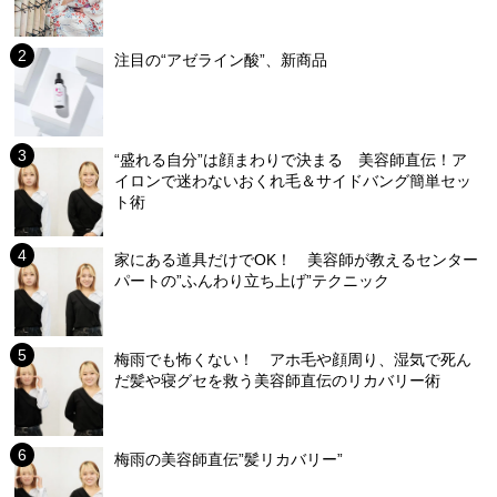
注目の“アゼライン酸”、新商品
“盛れる自分”は顔まわりで決まる 美容師直伝！ア
イロンで迷わないおくれ毛＆サイドバング簡単セッ
ト術
家にある道具だけでOK！ 美容師が教えるセンター
パートの”ふんわり立ち上げ”テクニック
梅雨でも怖くない！ アホ毛や顔周り、湿気で死ん
だ髪や寝グセを救う美容師直伝のリカバリー術
梅雨の美容師直伝”髪リカバリー”