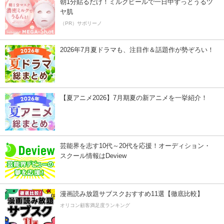
朝1分貼るだけ！ミルクピールで一日中ずっとうるツ
ヤ肌
（PR）サボリーノ
2026年7月夏ドラマも、注目作＆話題作が勢ぞろい！
【夏アニメ2026】7月期夏の新アニメを一挙紹介！
芸能界を志す10代～20代を応援！オーディション・
スクール情報はDeview
漫画読み放題サブスクおすすめ11選【徹底比較】
オリコン顧客満足度ランキング