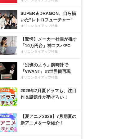
オリコンタイアップ特集
SUPER★DRAGON、自ら描
いた”レトロフューチャー”
オリコンタイアップ特集
【驚愕】メーカー社員が推す
「10万円台」神コスパPC
オリコンタイアップ特集
「別班のよう」腕時計で
『VIVANT』の世界観再現
オリコンタイアップ特集
2026年7月夏ドラマも、注目
作＆話題作が勢ぞろい！
【夏アニメ2026】7月期夏の
新アニメを一挙紹介！