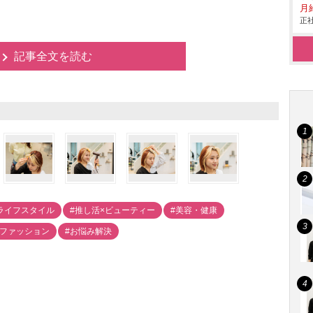
月
正社
記事全文を読む
ライフスタイル
#推し活×ビューティー
#美容・健康
#ファッション
#お悩み解決