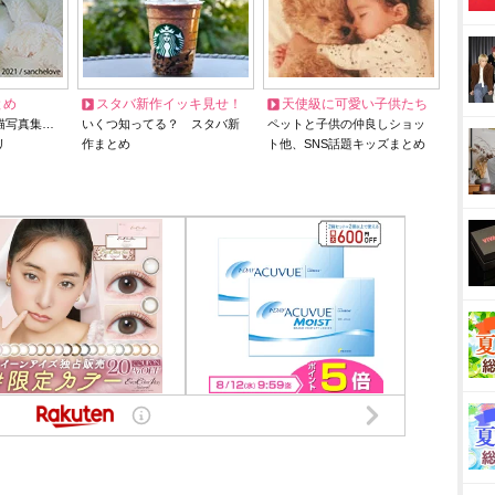
とめ
スタバ新作イッキ見せ！
天使級に可愛い子供たち
猫写真集…
いくつ知ってる？ スタバ新
ペットと子供の仲良しショッ
リ
作まとめ
ト他、SNS話題キッズまとめ