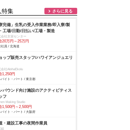
人特集
さらに見る
寮完備」生乳の受入作業業務/即入寮/製
・工場/日勤/日払い/工場・製造
式会社京栄センター
給20万円～25万円
社員 / 北海道
ョップ販売スタッフ/ハワイアンジュエリ
会社AlohaEkolu
1,250円
バイト・パート / 東京都
ンバウンド向け施設のアクティビティス
ッフ
en Making Studio
1,500円～2,500円
バイト・パート / 大阪府
道・建設工事の夜間作業員
尾組