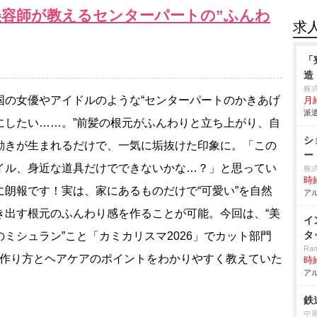
美容師が教えるセンターパートの”ふんわ
求
「
造
株
の女優やアイドルのような“センターパートのかきあげ
月
派遣
にしたい……。”前髪の根元がふんわりと立ち上がり、自
シ
動きが生まれるだけで、一気に垢抜けた印象に。「この
ー
イル、身近な道具だけでできないかな…？」と思ってい
株式
時給
に朗報です！実は、家にあるものだけで“可愛い”を自然
アル
き出す根元のふんわり感を作ることが可能。今回は、“美
イ
タ
のミシュラン”こと「カミカリスマ2026」でカット部門
Ram
、その作り方とヘアケアのポイントをわかりやすく教えていた
時給
アル
鉄
中