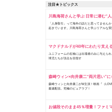
注目★トピックス
川島海荷さんと学ぶ 日常に潜む“人
「人身取引」って海外の話だと思ってませんか
起きています。川島海荷さんと学ぶリアルな実
マクドナルドが40年にわたり支え
ユニフォームの右袖には出場者のみに与えられ
球児たちが頂点を目指す
森崎ウィン×向井康二“両片思い”
森崎ウィンと向井康二がW主演！映画『（LOVE S
最速配信。究極のピュアラブ！
お値段そのまま45％増量！ファミ