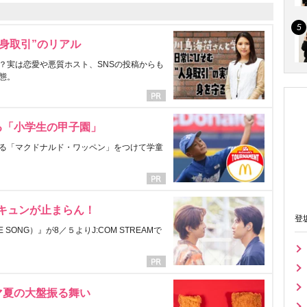
身取引”のリアル
？実は恋愛や悪質ホスト、SNSの投稿からも
態。
る「小学生の甲子園」
る「マクドナルド・ワッペン」をつけて学童
にキュンが止まらん！
登
ONG）』が8／５よりJ:COM STREAMで
マ夏の大盤振る舞い