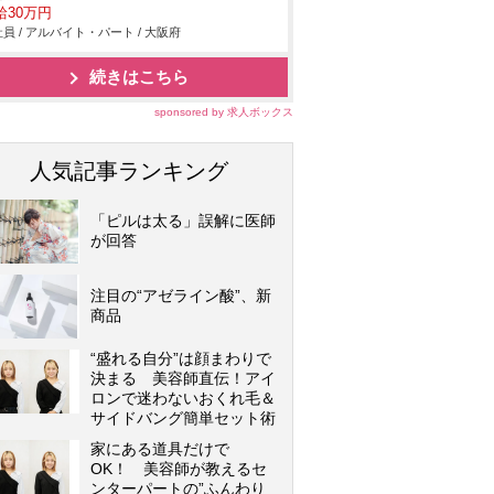
給30万円
員 / アルバイト・パート / 大阪府
続きはこちら
sponsored by 求人ボックス
人気記事ランキング
「ピルは太る」誤解に医師
が回答
注目の“アゼライン酸”、新
商品
“盛れる自分”は顔まわりで
決まる 美容師直伝！アイ
ロンで迷わないおくれ毛＆
サイドバング簡単セット術
家にある道具だけで
OK！ 美容師が教えるセ
ンターパートの”ふんわり