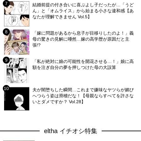
結婚前提の付き合いに喜ぶよし子だったが…「うど
ん」と「オムライス」から始まる小さな違和感【あ
なたが理解できません Vol.5】
「嫁に問題があるから息子が目移りしたのよ！」義
母の驚きの見解に唖然…嫁の高学歴が原因だと主
張!?
「私が絶対に娘の可能性を開花させる…！」娘に高
額を注ぎ自分の夢を押しつけた母の大誤算
夫が闇堕ちした瞬間…これまで嫌味なヤツらが媚び
へつらう姿は滑稽だな！【母親ならすべてを許さな
いとダメですか？ Vol.28】
eltha イチオシ特集