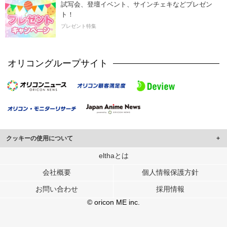
試写会、登壇イベント、サインチェキなどプレゼン
ト！
プレゼント特集
オリコングループサイト
クッキーの使用について
このサイトでは Cookie を使用して、ユーザーに合わせたコンテンツや広告の
elthaとは
表示、ソーシャル メディア機能の提供、広告の表示回数やクリック数の測定を
会社概要
個人情報保護方針
行っています。
また、ユーザーによるサイトの利用状況についても情報を収集し、ソーシャル
お問い合わせ
採用情報
メディアや広告配信、データ解析の各パートナーに提供しています。
各パートナーは、この情報とユーザーが各パートナーに提供した他の情報や、
© oricon ME inc.
ユーザーが各パートナーのサービスを使用したときに収集した他の情報を組み
合わせて使用することがあります。