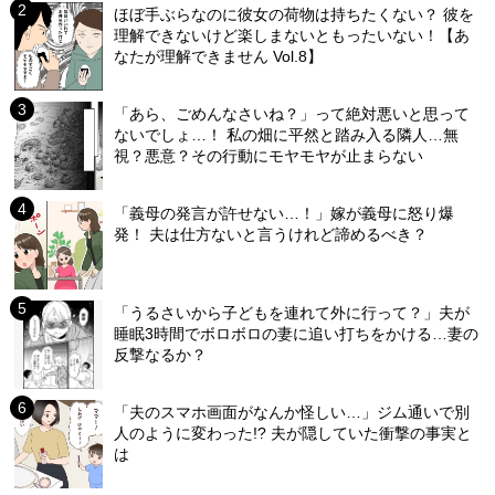
ほぼ手ぶらなのに彼女の荷物は持ちたくない？ 彼を
理解できないけど楽しまないともったいない！【あ
なたが理解できません Vol.8】
「あら、ごめんなさいね？」って絶対悪いと思って
ないでしょ…！ 私の畑に平然と踏み入る隣人…無
視？悪意？その行動にモヤモヤが止まらない
「義母の発言が許せない…！」嫁が義母に怒り爆
発！ 夫は仕方ないと言うけれど諦めるべき？
「うるさいから子どもを連れて外に行って？」夫が
睡眠3時間でボロボロの妻に追い打ちをかける…妻の
反撃なるか？
「夫のスマホ画面がなんか怪しい…」ジム通いで別
人のように変わった!? 夫が隠していた衝撃の事実と
は