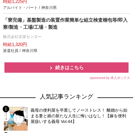
時給1,225円
アルバイト・パート / 神奈川県
「寮完備」基盤製造の装置作業簡単な組立検査梱包等/即入
寮/製造・工場/工場・製造
株式会社京栄センター
時給1,320円
派遣社員 / 神奈川県
続きはこちら
sponsored by 求人ボックス
人気記事ランキング
義母の便利屋を卒業してノーストレス！ 離婚から始
まる妻と娘の新たな人生に悔いはなし！【嫁を便利
屋扱いする義母 Vol.44】