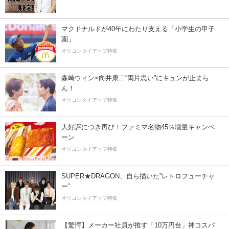
マクドナルドが40年にわたり支える「小学生の甲子
園」
オリコンタイアップ特集
森崎ウィン×向井康二“両片思い”にキュンが止まら
ん！
オリコンタイアップ特集
大好評につき再び！ファミマ名物45％増量キャンペ
ーン
オリコンタイアップ特集
SUPER★DRAGON、自ら描いた”レトロフューチャ
ー”
オリコンタイアップ特集
【驚愕】メーカー社員が推す「10万円台」神コスパ