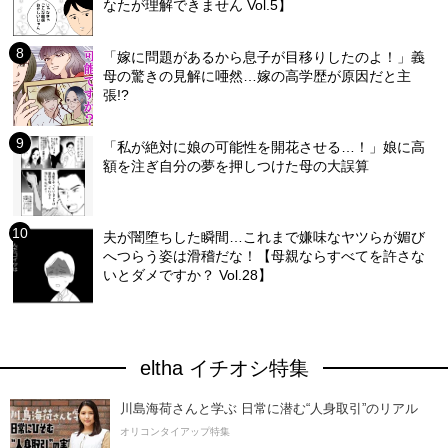
なたが理解できません Vol.5】
「嫁に問題があるから息子が目移りしたのよ！」義
母の驚きの見解に唖然…嫁の高学歴が原因だと主
張!?
「私が絶対に娘の可能性を開花させる…！」娘に高
額を注ぎ自分の夢を押しつけた母の大誤算
夫が闇堕ちした瞬間…これまで嫌味なヤツらが媚び
へつらう姿は滑稽だな！【母親ならすべてを許さな
いとダメですか？ Vol.28】
eltha イチオシ特集
川島海荷さんと学ぶ 日常に潜む“人身取引”のリアル
オリコンタイアップ特集