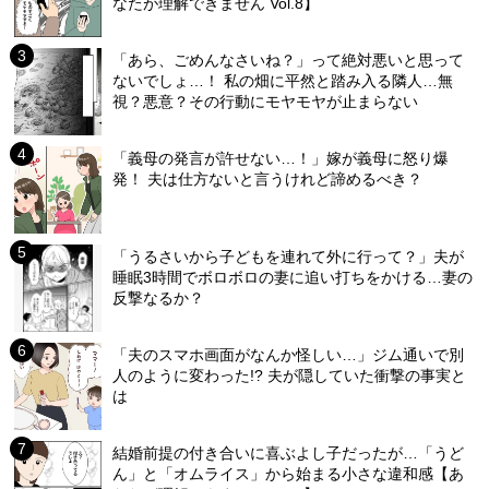
なたが理解できません Vol.8】
「あら、ごめんなさいね？」って絶対悪いと思って
ないでしょ…！ 私の畑に平然と踏み入る隣人…無
視？悪意？その行動にモヤモヤが止まらない
「義母の発言が許せない…！」嫁が義母に怒り爆
発！ 夫は仕方ないと言うけれど諦めるべき？
「うるさいから子どもを連れて外に行って？」夫が
睡眠3時間でボロボロの妻に追い打ちをかける…妻の
反撃なるか？
「夫のスマホ画面がなんか怪しい…」ジム通いで別
人のように変わった!? 夫が隠していた衝撃の事実と
は
結婚前提の付き合いに喜ぶよし子だったが…「うど
ん」と「オムライス」から始まる小さな違和感【あ