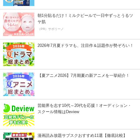
朝1分貼るだけ！ミルクピールで一日中ずっとうるツ
ヤ肌
（PR）サボリーノ
2026年7月夏ドラマも、注目作＆話題作が勢ぞろい！
【夏アニメ2026】7月期夏の新アニメを一挙紹介！
芸能界を志す10代～20代を応援！オーディション・
スクール情報はDeview
漫画読み放題サブスクおすすめ11選【徹底比較】