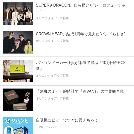
SUPER★DRAGON、自ら描いた”レトロフューチャ
ー”
オリコンタイアップ特集
CROWN HEAD、結成1周年で見えた”バンドらしさ”
オリコンタイアップ特集
パソコンメーカー社員が本気で選ぶ「10万円台PC3
選」
オリコンタイアップ特集
「別班のよう」腕時計で『VIVANT』の世界観再現
オリコンタイアップ特集
自販機にピッ！ですぐに買えちゃう
（PR）ジハンピ