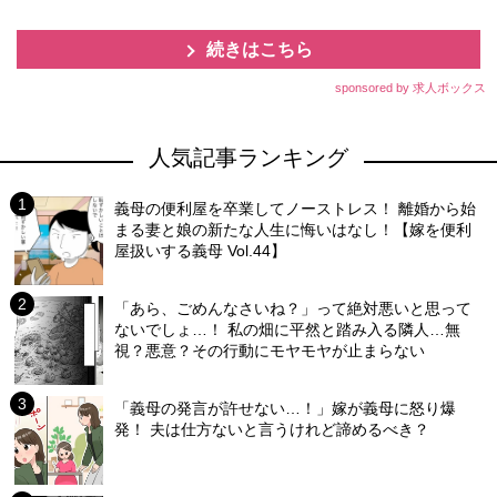
続きはこちら
sponsored by 求人ボックス
人気記事ランキング
義母の便利屋を卒業してノーストレス！ 離婚から始
まる妻と娘の新たな人生に悔いはなし！【嫁を便利
屋扱いする義母 Vol.44】
「あら、ごめんなさいね？」って絶対悪いと思って
ないでしょ…！ 私の畑に平然と踏み入る隣人…無
視？悪意？その行動にモヤモヤが止まらない
「義母の発言が許せない…！」嫁が義母に怒り爆
発！ 夫は仕方ないと言うけれど諦めるべき？