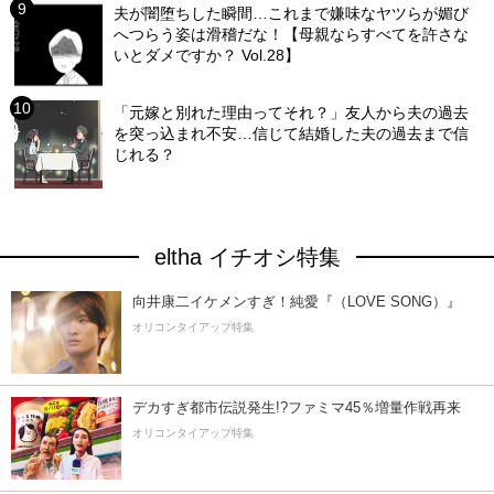
夫が闇堕ちした瞬間…これまで嫌味なヤツらが媚び
へつらう姿は滑稽だな！【母親ならすべてを許さな
いとダメですか？ Vol.28】
「元嫁と別れた理由ってそれ？」友人から夫の過去
を突っ込まれ不安…信じて結婚した夫の過去まで信
じれる？
eltha イチオシ特集
向井康二イケメンすぎ！純愛『（LOVE SONG）』
オリコンタイアップ特集
デカすぎ都市伝説発生!?ファミマ45％増量作戦再来
オリコンタイアップ特集