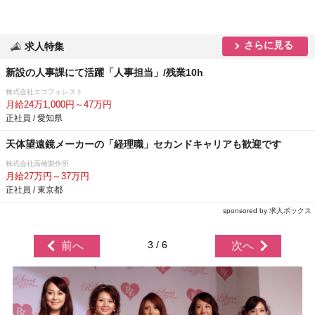
さらに見る
求人特集
新設の人事課にて活躍「人事担当」/残業10h
株式会社エコフォレスト
月給24万1,000円～47万円
正社員 / 愛知県
天体望遠鏡メーカーの「経理職」セカンドキャリアも歓迎です
株式会社高橋製作所
月給27万円～37万円
正社員 / 東京都
sponsored by 求人ボックス
3 / 6
前へ
次へ