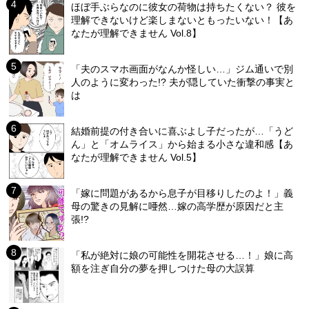
ほぼ手ぶらなのに彼女の荷物は持ちたくない？ 彼を
理解できないけど楽しまないともったいない！【あ
なたが理解できません Vol.8】
「夫のスマホ画面がなんか怪しい…」ジム通いで別
人のように変わった!? 夫が隠していた衝撃の事実と
は
結婚前提の付き合いに喜ぶよし子だったが…「うど
ん」と「オムライス」から始まる小さな違和感【あ
なたが理解できません Vol.5】
「嫁に問題があるから息子が目移りしたのよ！」義
母の驚きの見解に唖然…嫁の高学歴が原因だと主
張!?
「私が絶対に娘の可能性を開花させる…！」娘に高
額を注ぎ自分の夢を押しつけた母の大誤算