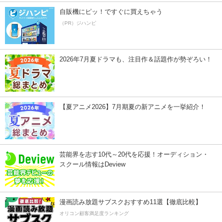
自販機にピッ！ですぐに買えちゃう
（PR）ジハンピ
2026年7月夏ドラマも、注目作＆話題作が勢ぞろい！
【夏アニメ2026】7月期夏の新アニメを一挙紹介！
芸能界を志す10代～20代を応援！オーディション・
スクール情報はDeview
漫画読み放題サブスクおすすめ11選【徹底比較】
オリコン顧客満足度ランキング