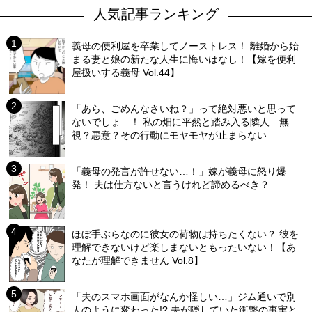
人気記事ランキング
義母の便利屋を卒業してノーストレス！ 離婚から始
まる妻と娘の新たな人生に悔いはなし！【嫁を便利
屋扱いする義母 Vol.44】
「あら、ごめんなさいね？」って絶対悪いと思って
ないでしょ…！ 私の畑に平然と踏み入る隣人…無
視？悪意？その行動にモヤモヤが止まらない
「義母の発言が許せない…！」嫁が義母に怒り爆
発！ 夫は仕方ないと言うけれど諦めるべき？
ほぼ手ぶらなのに彼女の荷物は持ちたくない？ 彼を
理解できないけど楽しまないともったいない！【あ
なたが理解できません Vol.8】
「夫のスマホ画面がなんか怪しい…」ジム通いで別
人のように変わった!? 夫が隠していた衝撃の事実と