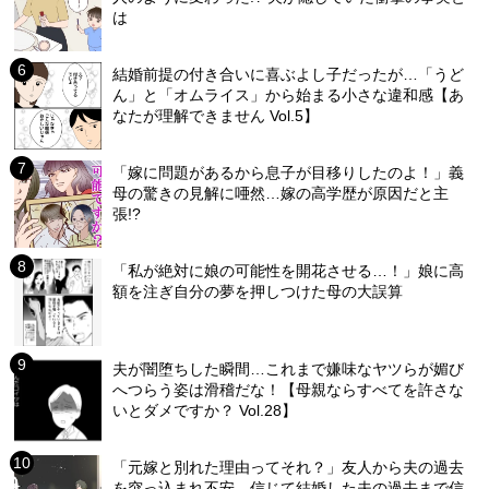
は
結婚前提の付き合いに喜ぶよし子だったが…「うど
ん」と「オムライス」から始まる小さな違和感【あ
なたが理解できません Vol.5】
「嫁に問題があるから息子が目移りしたのよ！」義
母の驚きの見解に唖然…嫁の高学歴が原因だと主
張!?
「私が絶対に娘の可能性を開花させる…！」娘に高
額を注ぎ自分の夢を押しつけた母の大誤算
夫が闇堕ちした瞬間…これまで嫌味なヤツらが媚び
へつらう姿は滑稽だな！【母親ならすべてを許さな
いとダメですか？ Vol.28】
「元嫁と別れた理由ってそれ？」友人から夫の過去
を突っ込まれ不安…信じて結婚した夫の過去まで信