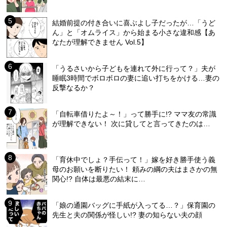
結婚前提の付き合いに喜ぶよし子だったが…「うど
ん」と「オムライス」から始まる小さな違和感【あ
なたが理解できません Vol.5】
「うるさいから子どもを連れて外に行って？」夫が
睡眠3時間でボロボロの妻に追い打ちをかける…妻の
反撃なるか？
「自転車借りたよ～！」って勝手に!? ママ友の常識
が理解できない！ 次に貸してと言ってきたのは…
「育休中でしょ？手伝って！」嫁を好き勝手使う義
母のお願いを断りたい！ 頼みの綱の夫はまさかの無
関心!? 自体は最悪の結末に…
「娘の通園バッグに手紙が入ってる…？」保育園の
先生と夫の関係が怪しい!? 妻の知らない夫の顔