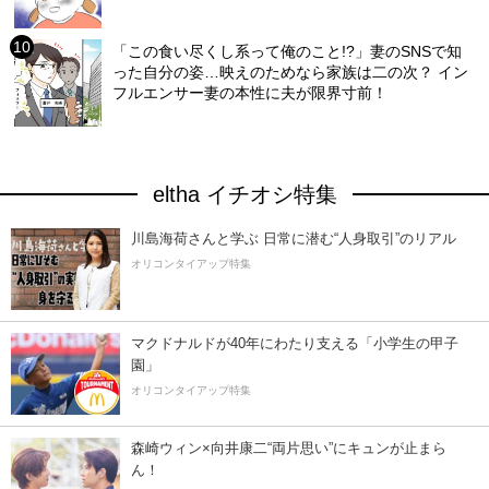
「この食い尽くし系って俺のこと!?」妻のSNSで知
った自分の姿…映えのためなら家族は二の次？ イン
フルエンサー妻の本性に夫が限界寸前！
eltha イチオシ特集
川島海荷さんと学ぶ 日常に潜む“人身取引”のリアル
オリコンタイアップ特集
マクドナルドが40年にわたり支える「小学生の甲子
園」
オリコンタイアップ特集
森崎ウィン×向井康二“両片思い”にキュンが止まら
ん！