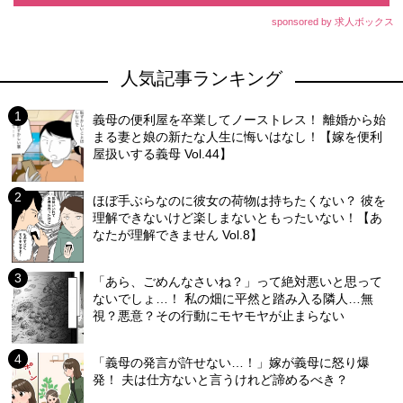
sponsored by 求人ボックス
人気記事ランキング
義母の便利屋を卒業してノーストレス！ 離婚から始
まる妻と娘の新たな人生に悔いはなし！【嫁を便利
屋扱いする義母 Vol.44】
ほぼ手ぶらなのに彼女の荷物は持ちたくない？ 彼を
理解できないけど楽しまないともったいない！【あ
なたが理解できません Vol.8】
「あら、ごめんなさいね？」って絶対悪いと思って
ないでしょ…！ 私の畑に平然と踏み入る隣人…無
視？悪意？その行動にモヤモヤが止まらない
「義母の発言が許せない…！」嫁が義母に怒り爆
発！ 夫は仕方ないと言うけれど諦めるべき？