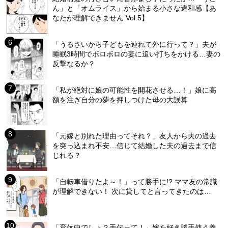
ん」と「オムライス」から始まる小さな違和感【あ
なたが理解できません Vol.5】
「うるさいから子どもを連れて外に行って？」夫が
睡眠3時間でボロボロの妻に追い打ちをかける…妻の
反撃なるか？
「私が絶対に娘の可能性を開花させる…！」娘に高
額を注ぎ自分の夢を押しつけた母の大誤算
「元嫁と別れた理由ってそれ？」友人から夫の過去
を突っ込まれ不安…信じて結婚した夫の過去まで信
じれる？
「自転車借りたよ～！」って勝手に!? ママ友の常識
が理解できない！ 次に貸してと言ってきたのは…
「育休中でしょ？手伝って！」嫁を好き勝手使う義