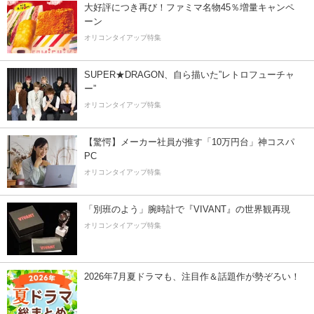
大好評につき再び！ファミマ名物45％増量キャンペ
ーン
オリコンタイアップ特集
SUPER★DRAGON、自ら描いた”レトロフューチャ
ー”
オリコンタイアップ特集
【驚愕】メーカー社員が推す「10万円台」神コスパ
PC
オリコンタイアップ特集
「別班のよう」腕時計で『VIVANT』の世界観再現
オリコンタイアップ特集
2026年7月夏ドラマも、注目作＆話題作が勢ぞろい！