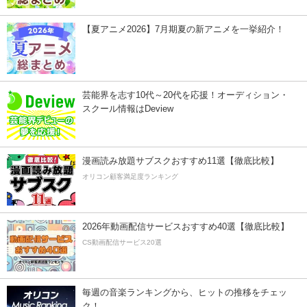
【夏アニメ2026】7月期夏の新アニメを一挙紹介！
芸能界を志す10代～20代を応援！オーディション・
スクール情報はDeview
漫画読み放題サブスクおすすめ11選【徹底比較】
オリコン顧客満足度ランキング
2026年動画配信サービスおすすめ40選【徹底比較】
CS動画配信サービス20選
毎週の音楽ランキングから、ヒットの推移をチェッ
ク！