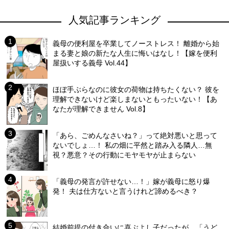
人気記事ランキング
義母の便利屋を卒業してノーストレス！ 離婚から始
まる妻と娘の新たな人生に悔いはなし！【嫁を便利
屋扱いする義母 Vol.44】
ほぼ手ぶらなのに彼女の荷物は持ちたくない？ 彼を
理解できないけど楽しまないともったいない！【あ
なたが理解できません Vol.8】
「あら、ごめんなさいね？」って絶対悪いと思って
ないでしょ…！ 私の畑に平然と踏み入る隣人…無
視？悪意？その行動にモヤモヤが止まらない
「義母の発言が許せない…！」嫁が義母に怒り爆
発！ 夫は仕方ないと言うけれど諦めるべき？
結婚前提の付き合いに喜ぶよし子だったが…「うど