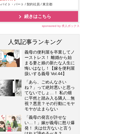
バイト・パート / 契約社員 / 東京都
続きはこちら
sponsored by 求人ボックス
人気記事ランキング
義母の便利屋を卒業してノ
ーストレス！ 離婚から始
まる妻と娘の新たな人生に
悔いはなし！【嫁を便利屋
扱いする義母 Vol.44】
「あら、ごめんなさい
ね？」って絶対悪いと思っ
てないでしょ…！ 私の畑
に平然と踏み入る隣人…無
視？悪意？その行動にモヤ
モヤが止まらない
「義母の発言が許せな
い…！」嫁が義母に怒り爆
発！ 夫は仕方ないと言う
けれど諦めるべき？