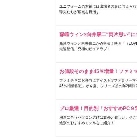
ユニフォームの右袖には出場者のみに与えられ
球児たちが頂点を目指す
森崎ウィン×向井康二“両片思い”
森崎ウィンと向井康二がW主演！映画『（LOVE S
最速配信。究極のピュアラブ！
お値段そのまま45％増量！ファミ
ファミチキにお弁当にアイスも!?ファミリーマ
45％増量作戦」が今夏、シリーズ初の年2回開
プロ厳選！目的別「おすすめPC９
用途に合うパソコン選びは意外と難しい。そこ
途別のおすすめモデルをご紹介！