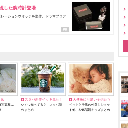
表現した腕時計登場
ラボレーションウオッチを製作。ドラマプロデ
とめ
スタバ新作イッキ見せ！
天使級に可愛い子供たち
猫写真集…
いくつ知ってる？ スタバ新
ペットと子供の仲良しショッ
リ
作まとめ
ト他、SNS話題キッズまとめ