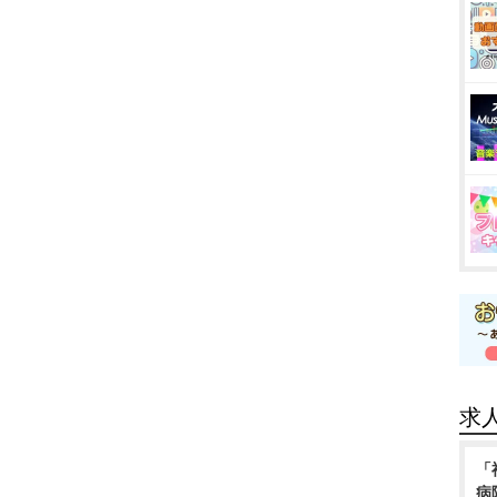
求
「
病