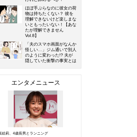
ほぼ手ぶらなのに彼女の荷
物は持ちたくない？ 彼を
理解できないけど楽しまな
いともったいない！【あな
たが理解できません
Vol.8】
「夫のスマホ画面がなんか
怪しい…」ジム通いで別人
のように変わった!? 夫が
隠していた衝撃の事実とは
エンタメニュース
坂絵莉、4歳長男とランニング