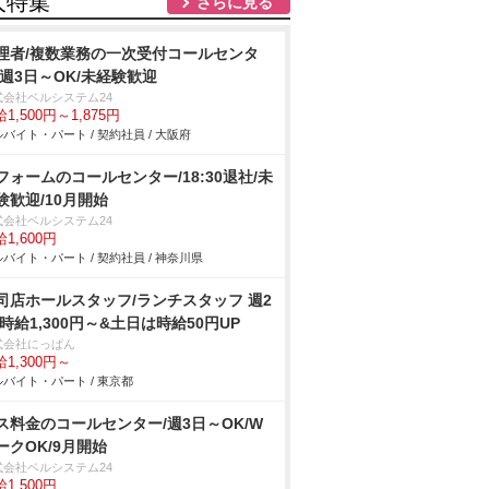
人特集
さらに見る
理者/複数業務の一次受付コールセンタ
/週3日～OK/未経験歓迎
式会社ベルシステム24
1,500円～1,875円
バイト・パート / 契約社員 / 大阪府
フォームのコールセンター/18:30退社/未
験歓迎/10月開始
式会社ベルシステム24
1,600円
バイト・パート / 契約社員 / 神奈川県
司店ホールスタッフ/ランチスタッフ 週2
 時給1,300円～&土日は時給50円UP
式会社にっぱん
1,300円～
バイト・パート / 東京都
ス料金のコールセンター/週3日～OK/W
ークOK/9月開始
式会社ベルシステム24
1,500円