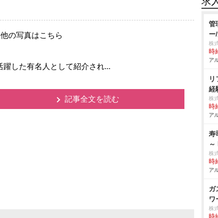
求
管
ー
の他の写真はこちら
株
時給
アル
活躍した有名人として紹介され...
リ
経
記事全文を読む
株
時給
アル
寿
～
株
時給
アル
ガ
ワ
株
時給