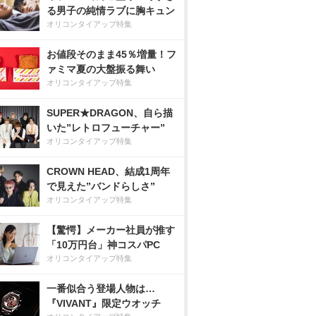
る男子の純情ラブに胸キュン
オリコンタイアップ特集
お値段そのまま45％増量！フ
ァミマ夏の大盤振る舞い
オリコンタイアップ特集
SUPER★DRAGON、自ら描
いた”レトロフューチャー”
オリコンタイアップ特集
CROWN HEAD、結成1周年
で見えた”バンドらしさ”
オリコンタイアップ特集
【驚愕】メーカー社員が推す
「10万円台」神コスパPC
オリコンタイアップ特集
一番似合う登場人物は…
『VIVANT』限定ウオッチ