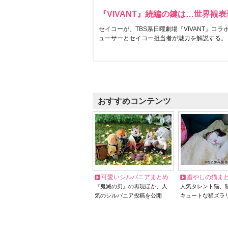
『VIVANT』続編の鍵は…世界観
セイコーが、TBS系日曜劇場『VIVANT』コ
ューサーとセイコー担当者が魅力を解説する。
おすすめコンテンツ
可愛いシルバニアまとめ
癒やしの猫ま
『鬼滅の刃』の再現ほか、人
人気タレント猫、
気のシルバニア投稿を公開
キュートな猫ズラ