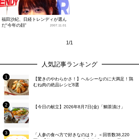
福田沙紀、日経トレンディが選ん
だ“今年の顔”
2007.11.01
1/1
人気記事ランキング
【驚きのやわらかさ！】ヘルシーなのに大満足！鶏
むね肉の絶品レシピ8選
【今日の献立】2026年8月7日(金)「鯛茶漬け」
「人参の食べ方で好きなのは？」＜回答数38,220