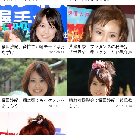
福田沙紀、多忙で五輪モードはお
片瀬那奈、フラダンスの秘訣は
あずけ
「世界で一番セクシーだと思う...
2008.08.12
2008.07.18
福田沙紀、麺は麺でもイケメンを
晴れ着撮影会で福田沙紀「彼氏欲
あしらう
しい」
2008.07.03
2007.11.14