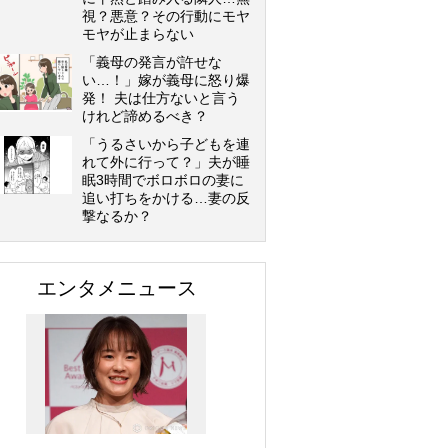
視？悪意？その行動にモヤ
モヤが止まらない
「義母の発言が許せな
い…！」嫁が義母に怒り爆
発！ 夫は仕方ないと言う
けれど諦めるべき？
「うるさいから子どもを連
れて外に行って？」夫が睡
眠3時間でボロボロの妻に
追い打ちをかける…妻の反
撃なるか？
エンタメニュース