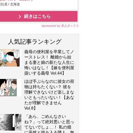
社員 / 北海道
続きはこちら
sponsored by 求人ボックス
人気記事ランキング
義母の便利屋を卒業してノ
ーストレス！ 離婚から始
まる妻と娘の新たな人生に
悔いはなし！【嫁を便利屋
扱いする義母 Vol.44】
ほぼ手ぶらなのに彼女の荷
物は持ちたくない？ 彼を
理解できないけど楽しまな
いともったいない！【あな
たが理解できません
Vol.8】
「あら、ごめんなさい
ね？」って絶対悪いと思っ
てないでしょ…！ 私の畑
に平然と踏み入る隣人…無