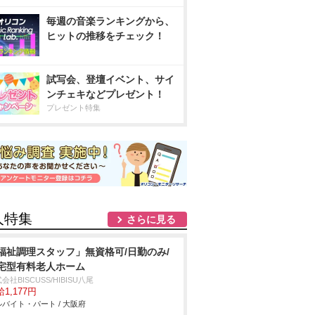
毎週の音楽ランキングから、
ヒットの推移をチェック！
試写会、登壇イベント、サイ
ンチェキなどプレゼント！
プレゼント特集
人特集
さらに見る
福祉調理スタッフ」無資格可/日勤のみ/
宅型有料老人ホーム
会社BISCUSS/HIBISU八尾
1,177円
バイト・パート / 大阪府