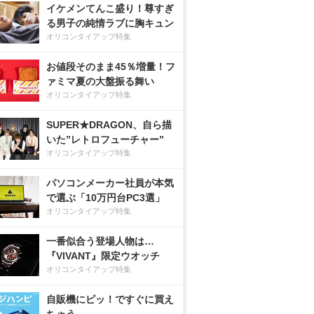
イケメンてんこ盛り！尊すぎ
る男子の純情ラブに胸キュン
オリコンタイアップ特集
お値段そのまま45％増量！フ
ァミマ夏の大盤振る舞い
オリコンタイアップ特集
SUPER★DRAGON、自ら描
いた”レトロフューチャー”
オリコンタイアップ特集
パソコンメーカー社員が本気
で選ぶ「10万円台PC3選」
オリコンタイアップ特集
一番似合う登場人物は…
『VIVANT』限定ウオッチ
オリコンタイアップ特集
自販機にピッ！ですぐに買え