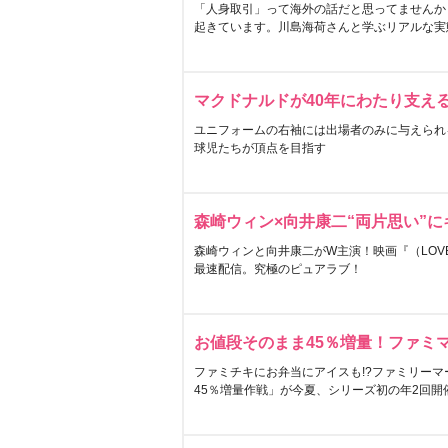
「人身取引」って海外の話だと思ってませんか
起きています。川島海荷さんと学ぶリアルな実
マクドナルドが40年にわたり支え
ユニフォームの右袖には出場者のみに与えられ
球児たちが頂点を目指す
森崎ウィン×向井康二“両片思い”
森崎ウィンと向井康二がW主演！映画『（LOVE S
最速配信。究極のピュアラブ！
お値段そのまま45％増量！ファミ
ファミチキにお弁当にアイスも!?ファミリーマ
45％増量作戦」が今夏、シリーズ初の年2回開