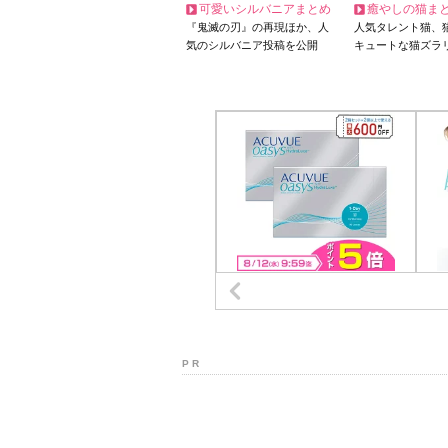
可愛いシルバニアまとめ
癒やしの猫ま
『鬼滅の刃』の再現ほか、人
人気タレント猫、
気のシルバニア投稿を公開
キュートな猫ズラ
P R