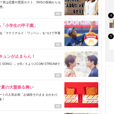
？実は恋愛や悪質ホスト、SNSの投稿からも
態。
る「小学生の甲子園」
る「マクドナルド・ワッペン」をつけて学童
にキュンが止まらん！
ONG）』が8／５よりJ:COM STREAMで
マ夏の大盤振る舞い
ートの人気企画「お値段そのまま おかわり
催！