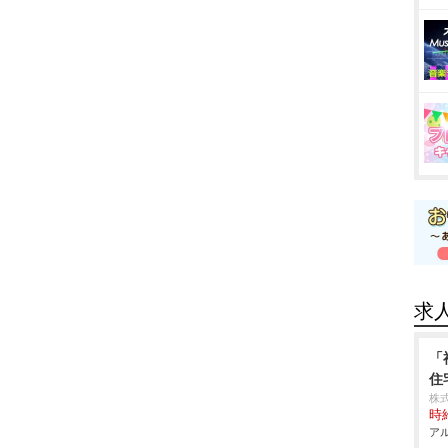
求
「
住
株式
時給
アル