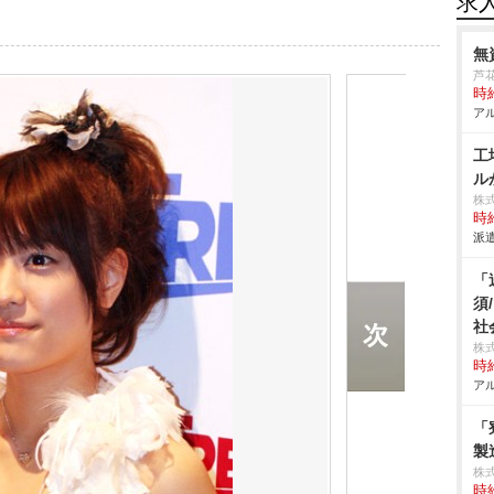
求
無
芦
時給
アル
工
ル
株
時給
派遣
「
須
社
株
時給
アル
「
製
株
時給