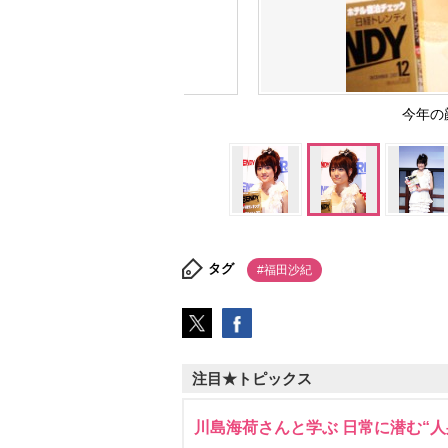
今年の
タグ
#福田沙紀
注目★トピックス
川島海荷さんと学ぶ 日常に潜む“人