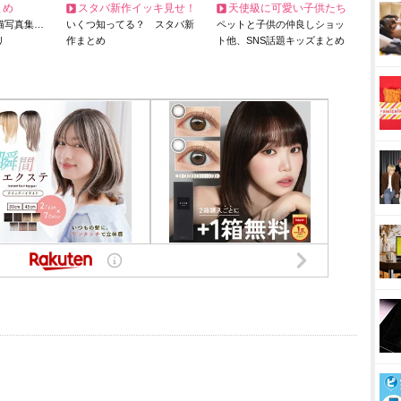
とめ
スタバ新作イッキ見せ！
天使級に可愛い子供たち
猫写真集…
いくつ知ってる？ スタバ新
ペットと子供の仲良しショッ
リ
作まとめ
ト他、SNS話題キッズまとめ