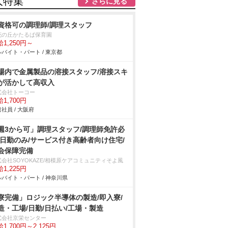
人特集
さらに見る
資格可の調理師/調理スタッフ
花の丘かたるぱ保育園
1,250円～
バイト・パート / 東京都
場内で金属製品の溶接スタッフ/溶接スキ
が活かして高収入
式会社トーコー
1,700円
社員 / 大阪府
週3から可」調理スタッフ/調理師免許必
/日勤のみ/サービス付き高齢者向け住宅/
会保障完備
式会社SOYOKAZE/相模原ケアコミュニティそよ風
1,225円
バイト・パート / 神奈川県
寮完備」ロジック半導体の製造/即入寮/
造・工場/日勤/日払い/工場・製造
式会社京栄センター
1,700円～2,125円