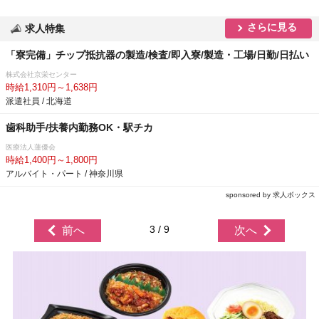
さらに見る
求人特集
「寮完備」チップ抵抗器の製造/検査/即入寮/製造・工場/日勤/日払い
株式会社京栄センター
時給1,310円～1,638円
派遣社員 / 北海道
歯科助手/扶養内勤務OK・駅チカ
医療法人蓮優会
時給1,400円～1,800円
アルバイト・パート / 神奈川県
sponsored by 求人ボックス
3 / 9
前へ
次へ