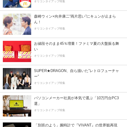
オリコンタイアップ特集
森崎ウィン×向井康二“両片思い”にキュンが止まら
ん！
オリコンタイアップ特集
お値段そのまま45％増量！ファミマ夏の大盤振る舞
い
オリコンタイアップ特集
SUPER★DRAGON、自ら描いた”レトロフューチャ
ー”
オリコンタイアップ特集
パソコンメーカー社員が本気で選ぶ「10万円台PC3
選」
オリコンタイアップ特集
「別班のよう」腕時計で『VIVANT』の世界観再現