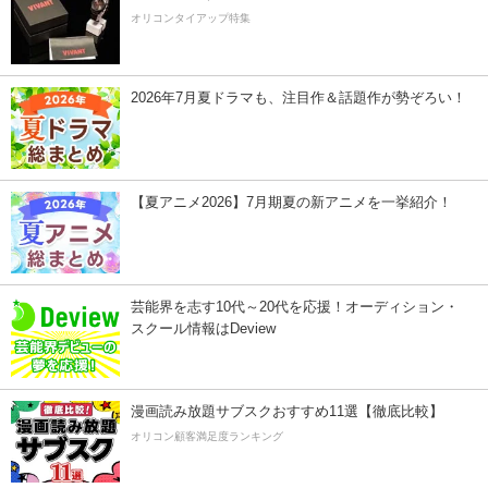
オリコンタイアップ特集
2026年7月夏ドラマも、注目作＆話題作が勢ぞろい！
【夏アニメ2026】7月期夏の新アニメを一挙紹介！
芸能界を志す10代～20代を応援！オーディション・
スクール情報はDeview
漫画読み放題サブスクおすすめ11選【徹底比較】
オリコン顧客満足度ランキング