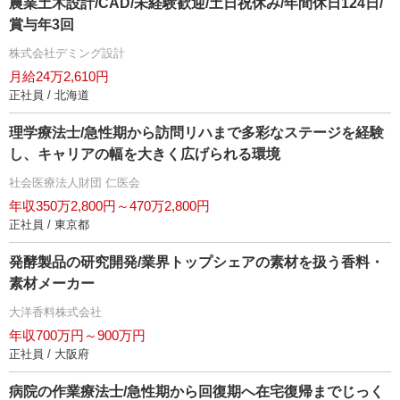
農業土木設計/CAD/未経験歓迎/土日祝休み/年間休日124日/
賞与年3回
株式会社デミング設計
月給24万2,610円
正社員 / 北海道
理学療法士/急性期から訪問リハまで多彩なステージを経験
し、キャリアの幅を大きく広げられる環境
社会医療法人財団 仁医会
年収350万2,800円～470万2,800円
正社員 / 東京都
発酵製品の研究開発/業界トップシェアの素材を扱う香料・
素材メーカー
大洋香料株式会社
年収700万円～900万円
正社員 / 大阪府
病院の作業療法士/急性期から回復期へ在宅復帰までじっく