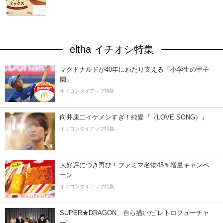
eltha イチオシ特集
マクドナルドが40年にわたり支える「小学生の甲子
園」
オリコンタイアップ特集
向井康二イケメンすぎ！純愛『（LOVE SONG）』
オリコンタイアップ特集
大好評につき再び！ファミマ名物45％増量キャンペ
ーン
オリコンタイアップ特集
SUPER★DRAGON、自ら描いた”レトロフューチャ
ー”