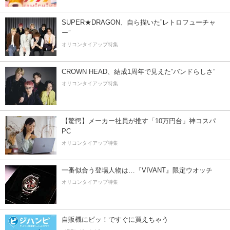
SUPER★DRAGON、自ら描いた”レトロフューチャ
ー”
オリコンタイアップ特集
CROWN HEAD、結成1周年で見えた”バンドらしさ”
オリコンタイアップ特集
【驚愕】メーカー社員が推す「10万円台」神コスパ
PC
オリコンタイアップ特集
一番似合う登場人物は…『VIVANT』限定ウオッチ
オリコンタイアップ特集
自販機にピッ！ですぐに買えちゃう