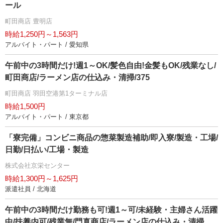
ール
町田商店 豊明店
時給1,250円～1,563円
アルバイト・パート / 愛知県
午前中の3時間だけ!週1～OK/髪色自由!金髪もOK/残業なし/
町田商店/ラーメン店の仕込み・清掃/375
町田商店 羽田空港第1ターミナル店
時給1,500円
アルバイト・パート / 東京都
「寮完備」コンビニ商品の惣菜製造補助/即入寮/製造・工場/
日勤/日払い/工場・製造
株式会社京栄センター
時給1,300円～1,625円
派遣社員 / 北海道
午前中の3時間だけ勤務も可!週1～可/未経験・主婦さん活躍
中/扶養内可/残業無/門真商店/ラーメン店の仕込み・清掃