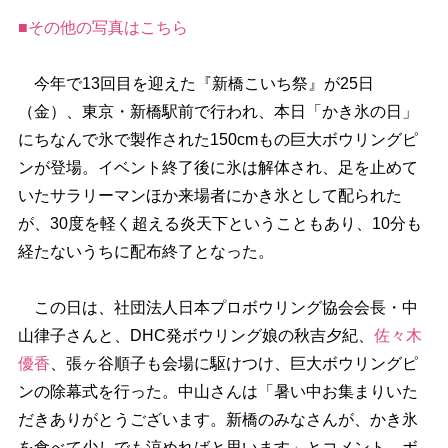
■その他の写真はこちら
今年で13回目を迎えた『新橋こいち祭』が25日
（金）、東京・新橋駅前で行われ、本日「かき氷の日」
にちなんで氷で製作された150cmもの巨大ボウリングピ
ンが登場。イベント終了後に氷は解体され、足を止めて
いたサラリーマンほか来場者にかき氷として配られた
が、30度を軽く超える炎天下ということもあり、10分も
経たないうちに配布終了となった。
この日は、社団法人日本プロボウリング協会会長・中
山律子さんと、DHC発ボウリング娘の秋吉夕紀、
佐々木
優香
、張ヶ谷順子も会場に駆けつけ、巨大ボウリングピ
ンの除幕式を行った。中山さんは「暑い中お集まりいた
だきありがとうございます。新橋のみなさんが、かき氷
を食べて少しでも涼めればと思います」とコメント。ボ