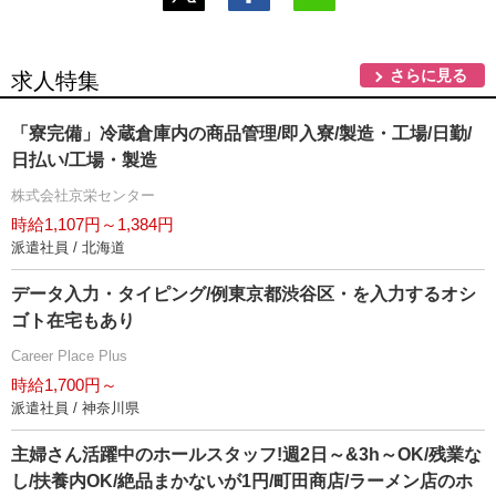
さらに見る
求人特集
「寮完備」冷蔵倉庫内の商品管理/即入寮/製造・工場/日勤/
日払い/工場・製造
株式会社京栄センター
時給1,107円～1,384円
派遣社員 / 北海道
データ入力・タイピング/例東京都渋谷区・を入力するオシ
ゴト在宅もあり
Career Place Plus
時給1,700円～
派遣社員 / 神奈川県
主婦さん活躍中のホールスタッフ!週2日～&3h～OK/残業な
し/扶養内OK/絶品まかないが1円/町田商店/ラーメン店のホ