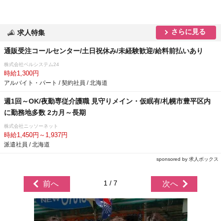
さらに見る
求人特集
通販受注コールセンター/土日祝休み/未経験歓迎/給料前払いあり
株式会社ベルシステム24
時給1,300円
アルバイト・パート / 契約社員 / 北海道
週1回～OK/夜勤専従介護職 見守りメイン・仮眠有/札幌市豊平区内
に勤務地多数 2カ月～長期
株式会社ニッソーネット
時給1,450円～1,937円
派遣社員 / 北海道
sponsored by 求人ボックス
1 / 7
前へ
次へ