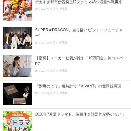
デカすぎ都市伝説発生!?ファミマ45％増量作戦再来
オリコンタイアップ特集
SUPER★DRAGON、自ら描いた”レトロフューチャ
ー”
オリコンタイアップ特集
【驚愕】メーカー社員が推す「10万円台」神コスパ
PC
オリコンタイアップ特集
「別班のよう」腕時計で『VIVANT』の世界観再現
オリコンタイアップ特集
2026年7月夏ドラマも、注目作＆話題作が勢ぞろい！