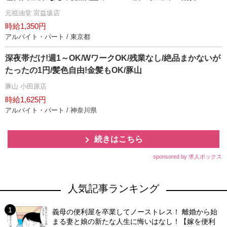
元祖油堂 宮益坂店
時給1,350円
アルバイト・パート / 東京都
深夜帯だけ!週1～OK/WワークOK/残業なし/絶品まかないが
たったの1円/髪色自由!金髪もOK/豚山
豚山 小田原店
時給1,625円
アルバイト・パート / 神奈川県
続きはこちら
sponsored by 求人ボックス
人気記事ランキング
義母の便利屋を卒業してノーストレス！ 離婚から始
まる妻と娘の新たな人生に悔いはなし！【嫁を便利