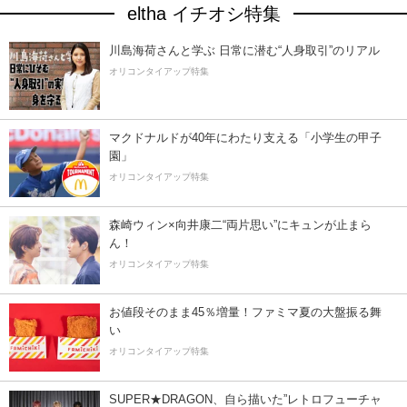
eltha イチオシ特集
川島海荷さんと学ぶ 日常に潜む“人身取引”のリアル
オリコンタイアップ特集
マクドナルドが40年にわたり支える「小学生の甲子
園」
オリコンタイアップ特集
森崎ウィン×向井康二“両片思い”にキュンが止まら
ん！
オリコンタイアップ特集
お値段そのまま45％増量！ファミマ夏の大盤振る舞
い
オリコンタイアップ特集
SUPER★DRAGON、自ら描いた”レトロフューチャ