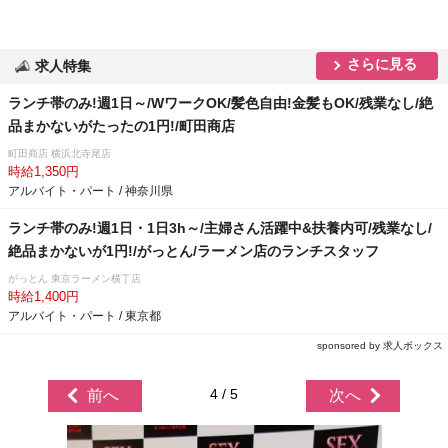
さらに見る
求人特集
ランチ帯のみ!週1日～/WワークOK/髪色自由!金髪もOK/残業なし/絶
品まかないがたったの1円!/町田商店
町田商店 横浜北寺尾店
時給1,350円
アルバイト・パート / 神奈川県
ランチ帯のみ!週1日・1日3h～/主婦さん活躍中&扶養内可/残業なし/
絶品まかないが1円!/がっとん/ラーメン店のランチスタッフ
がっとん 東京ラーメン横丁店
時給1,400円
アルバイト・パート / 東京都
sponsored by 求人ボックス
4 / 5
前へ
次へ