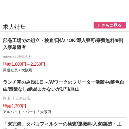
さらに見る
求人特集
部品工場での組立・検査/日払いOK/即入寮可/寮費無料/8割
入寮希望者
move on株式会社
時給1,800円～2,250円
派遣社員 / 大阪府
ランチ帯のみ!週1日～/Wワークのフリーター活躍中/髪色自
由/残業なし/絶品まかないが1円!/豚山
豚山 十三東口店
時給1,300円
アルバイト・パート / 大阪府
「寮完備」タバコフィルターの検査/運搬/即入寮/製造・工