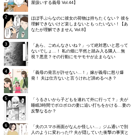
屋扱いする義母 Vol.44】
ほぼ手ぶらなのに彼女の荷物は持ちたくない？ 彼を
理解できないけど楽しまないともったいない！【あ
なたが理解できません Vol.8】
「あら、ごめんなさいね？」って絶対悪いと思って
ないでしょ…！ 私の畑に平然と踏み入る隣人…無
視？悪意？その行動にモヤモヤが止まらない
「義母の発言が許せない…！」嫁が義母に怒り爆
発！ 夫は仕方ないと言うけれど諦めるべき？
「うるさいから子どもを連れて外に行って？」夫が
睡眠3時間でボロボロの妻に追い打ちをかける…妻の
反撃なるか？
「夫のスマホ画面がなんか怪しい…」ジム通いで別
人のように変わった!? 夫が隠していた衝撃の事実と