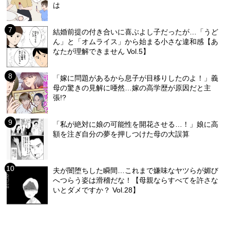
は
結婚前提の付き合いに喜ぶよし子だったが…「うど
ん」と「オムライス」から始まる小さな違和感【あ
なたが理解できません Vol.5】
「嫁に問題があるから息子が目移りしたのよ！」義
母の驚きの見解に唖然…嫁の高学歴が原因だと主
張!?
「私が絶対に娘の可能性を開花させる…！」娘に高
額を注ぎ自分の夢を押しつけた母の大誤算
夫が闇堕ちした瞬間…これまで嫌味なヤツらが媚び
へつらう姿は滑稽だな！【母親ならすべてを許さな
いとダメですか？ Vol.28】