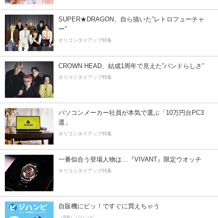
SUPER★DRAGON、自ら描いた”レトロフューチャ
ー”
オリコンタイアップ特集
CROWN HEAD、結成1周年で見えた”バンドらしさ”
オリコンタイアップ特集
パソコンメーカー社員が本気で選ぶ「10万円台PC3
選」
オリコンタイアップ特集
一番似合う登場人物は…『VIVANT』限定ウオッチ
オリコンタイアップ特集
自販機にピッ！ですぐに買えちゃう
（PR）ジハンピ