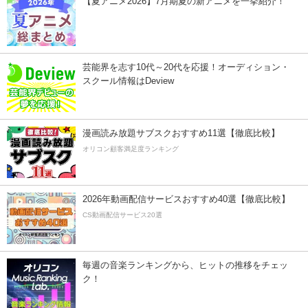
【夏アニメ2026】7月期夏の新アニメを一挙紹介！
芸能界を志す10代～20代を応援！オーディション・
スクール情報はDeview
漫画読み放題サブスクおすすめ11選【徹底比較】
オリコン顧客満足度ランキング
2026年動画配信サービスおすすめ40選【徹底比較】
CS動画配信サービス20選
毎週の音楽ランキングから、ヒットの推移をチェッ
ク！