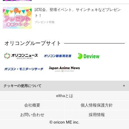
試写会、登壇イベント、サインチェキなどプレゼン
ト！
プレゼント特集
オリコングループサイト
クッキーの使用について
このサイトでは Cookie を使用して、ユーザーに合わせたコンテンツや広告の
elthaとは
表示、ソーシャル メディア機能の提供、広告の表示回数やクリック数の測定を
会社概要
個人情報保護方針
行っています。
また、ユーザーによるサイトの利用状況についても情報を収集し、ソーシャル
お問い合わせ
採用情報
メディアや広告配信、データ解析の各パートナーに提供しています。
各パートナーは、この情報とユーザーが各パートナーに提供した他の情報や、
© oricon ME inc.
ユーザーが各パートナーのサービスを使用したときに収集した他の情報を組み