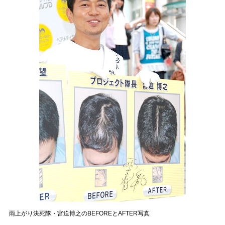
雨上がり決死隊・宮迫博之のBEFOREとAFTER写真