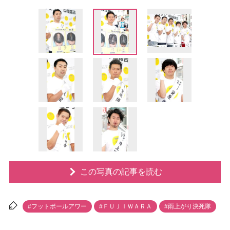
この写真の記事を読む
#フットボールアワー
#ＦＵＪＩＷＡＲＡ
#雨上がり決死隊