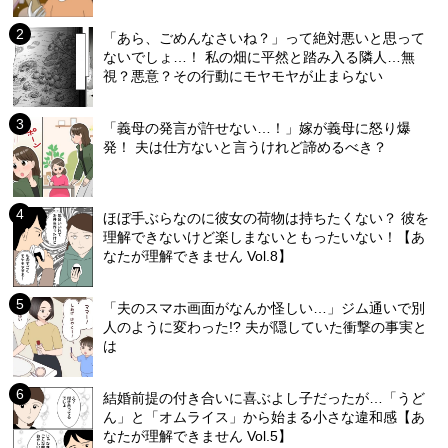
「あら、ごめんなさいね？」って絶対悪いと思って
ないでしょ…！ 私の畑に平然と踏み入る隣人…無
視？悪意？その行動にモヤモヤが止まらない
「義母の発言が許せない…！」嫁が義母に怒り爆
発！ 夫は仕方ないと言うけれど諦めるべき？
ほぼ手ぶらなのに彼女の荷物は持ちたくない？ 彼を
理解できないけど楽しまないともったいない！【あ
なたが理解できません Vol.8】
「夫のスマホ画面がなんか怪しい…」ジム通いで別
人のように変わった!? 夫が隠していた衝撃の事実と
は
結婚前提の付き合いに喜ぶよし子だったが…「うど
ん」と「オムライス」から始まる小さな違和感【あ
なたが理解できません Vol.5】