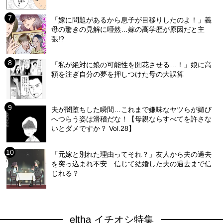
「嫁に問題があるから息子が目移りしたのよ！」義
母の驚きの見解に唖然…嫁の高学歴が原因だと主
張!?
「私が絶対に娘の可能性を開花させる…！」娘に高
額を注ぎ自分の夢を押しつけた母の大誤算
夫が闇堕ちした瞬間…これまで嫌味なヤツらが媚び
へつらう姿は滑稽だな！【母親ならすべてを許さな
いとダメですか？ Vol.28】
「元嫁と別れた理由ってそれ？」友人から夫の過去
を突っ込まれ不安…信じて結婚した夫の過去まで信
じれる？
eltha イチオシ特集