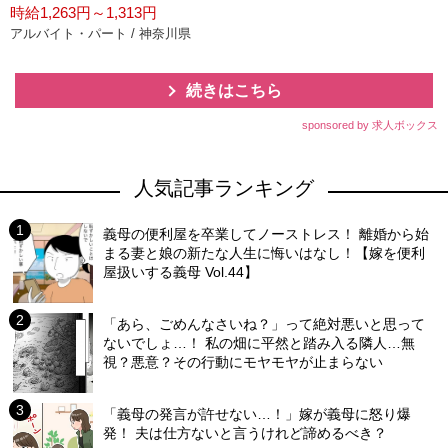
時給1,263円～1,313円
アルバイト・パート / 神奈川県
続きはこちら
sponsored by 求人ボックス
人気記事ランキング
義母の便利屋を卒業してノーストレス！ 離婚から始
まる妻と娘の新たな人生に悔いはなし！【嫁を便利
屋扱いする義母 Vol.44】
「あら、ごめんなさいね？」って絶対悪いと思って
ないでしょ…！ 私の畑に平然と踏み入る隣人…無
視？悪意？その行動にモヤモヤが止まらない
「義母の発言が許せない…！」嫁が義母に怒り爆
発！ 夫は仕方ないと言うけれど諦めるべき？