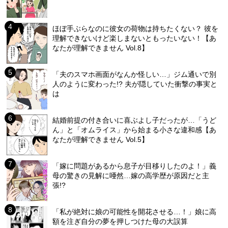
ほぼ手ぶらなのに彼女の荷物は持ちたくない？ 彼を
理解できないけど楽しまないともったいない！【あ
なたが理解できません Vol.8】
「夫のスマホ画面がなんか怪しい…」ジム通いで別
人のように変わった!? 夫が隠していた衝撃の事実と
は
結婚前提の付き合いに喜ぶよし子だったが…「うど
ん」と「オムライス」から始まる小さな違和感【あ
なたが理解できません Vol.5】
「嫁に問題があるから息子が目移りしたのよ！」義
母の驚きの見解に唖然…嫁の高学歴が原因だと主
張!?
「私が絶対に娘の可能性を開花させる…！」娘に高
額を注ぎ自分の夢を押しつけた母の大誤算