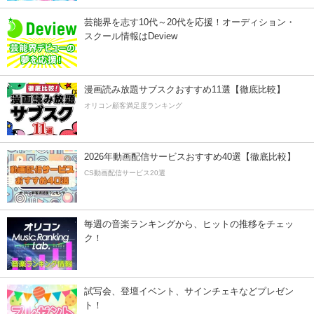
芸能界を志す10代～20代を応援！オーディション・
スクール情報はDeview
漫画読み放題サブスクおすすめ11選【徹底比較】
オリコン顧客満足度ランキング
2026年動画配信サービスおすすめ40選【徹底比較】
CS動画配信サービス20選
毎週の音楽ランキングから、ヒットの推移をチェッ
ク！
試写会、登壇イベント、サインチェキなどプレゼン
ト！