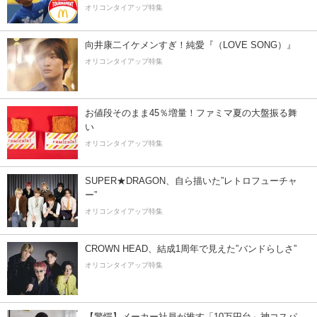
オリコンタイアップ特集
向井康二イケメンすぎ！純愛『（LOVE SONG）』
オリコンタイアップ特集
お値段そのまま45％増量！ファミマ夏の大盤振る舞
い
オリコンタイアップ特集
SUPER★DRAGON、自ら描いた”レトロフューチャ
ー”
オリコンタイアップ特集
CROWN HEAD、結成1周年で見えた”バンドらしさ”
オリコンタイアップ特集
【驚愕】メーカー社員が推す「10万円台」神コスパ