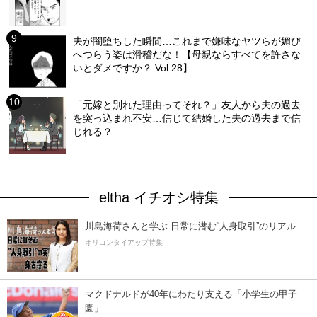
夫が闇堕ちした瞬間…これまで嫌味なヤツらが媚び
へつらう姿は滑稽だな！【母親ならすべてを許さな
いとダメですか？ Vol.28】
「元嫁と別れた理由ってそれ？」友人から夫の過去
を突っ込まれ不安…信じて結婚した夫の過去まで信
じれる？
eltha イチオシ特集
川島海荷さんと学ぶ 日常に潜む“人身取引”のリアル
オリコンタイアップ特集
マクドナルドが40年にわたり支える「小学生の甲子
園」