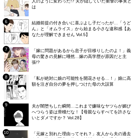
人のように変わった!? 夫が隠していた衝撃の事実と
は
結婚前提の付き合いに喜ぶよし子だったが…「うど
ん」と「オムライス」から始まる小さな違和感【あ
なたが理解できません Vol.5】
「嫁に問題があるから息子が目移りしたのよ！」義
母の驚きの見解に唖然…嫁の高学歴が原因だと主
張!?
「私が絶対に娘の可能性を開花させる…！」娘に高
額を注ぎ自分の夢を押しつけた母の大誤算
夫が闇堕ちした瞬間…これまで嫌味なヤツらが媚び
へつらう姿は滑稽だな！【母親ならすべてを許さな
いとダメですか？ Vol.28】
「元嫁と別れた理由ってそれ？」友人から夫の過去