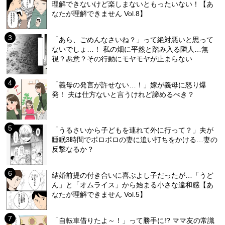
理解できないけど楽しまないともったいない！【あ
なたが理解できません Vol.8】
「あら、ごめんなさいね？」って絶対悪いと思って
ないでしょ…！ 私の畑に平然と踏み入る隣人…無
視？悪意？その行動にモヤモヤが止まらない
「義母の発言が許せない…！」嫁が義母に怒り爆
発！ 夫は仕方ないと言うけれど諦めるべき？
「うるさいから子どもを連れて外に行って？」夫が
睡眠3時間でボロボロの妻に追い打ちをかける…妻の
反撃なるか？
結婚前提の付き合いに喜ぶよし子だったが…「うど
ん」と「オムライス」から始まる小さな違和感【あ
なたが理解できません Vol.5】
「自転車借りたよ～！」って勝手に!? ママ友の常識