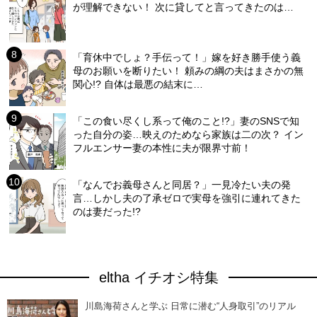
が理解できない！ 次に貸してと言ってきたのは…
「育休中でしょ？手伝って！」嫁を好き勝手使う義
母のお願いを断りたい！ 頼みの綱の夫はまさかの無
関心!? 自体は最悪の結末に…
「この食い尽くし系って俺のこと!?」妻のSNSで知
った自分の姿…映えのためなら家族は二の次？ イン
フルエンサー妻の本性に夫が限界寸前！
「なんでお義母さんと同居？」一見冷たい夫の発
言…しかし夫の了承ゼロで実母を強引に連れてきた
のは妻だった!?
eltha イチオシ特集
川島海荷さんと学ぶ 日常に潜む“人身取引”のリアル