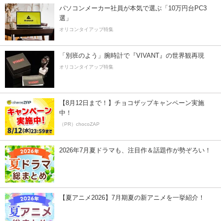
パソコンメーカー社員が本気で選ぶ「10万円台PC3
選」
オリコンタイアップ特集
「別班のよう」腕時計で『VIVANT』の世界観再現
オリコンタイアップ特集
【8月12日まで！】チョコザップキャンペーン実施
中！
（PR）chocoZAP
2026年7月夏ドラマも、注目作＆話題作が勢ぞろい！
【夏アニメ2026】7月期夏の新アニメを一挙紹介！