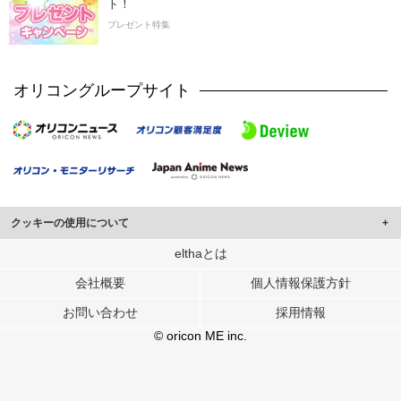
ト！
プレゼント特集
オリコングループサイト
クッキーの使用について
このサイトでは Cookie を使用して、ユーザーに合わせたコンテンツや広告の
elthaとは
表示、ソーシャル メディア機能の提供、広告の表示回数やクリック数の測定を
会社概要
個人情報保護方針
行っています。
また、ユーザーによるサイトの利用状況についても情報を収集し、ソーシャル
お問い合わせ
採用情報
メディアや広告配信、データ解析の各パートナーに提供しています。
各パートナーは、この情報とユーザーが各パートナーに提供した他の情報や、
© oricon ME inc.
ユーザーが各パートナーのサービスを使用したときに収集した他の情報を組み
合わせて使用することがあります。