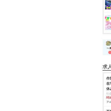
求
作
在
休
社
時給
アル