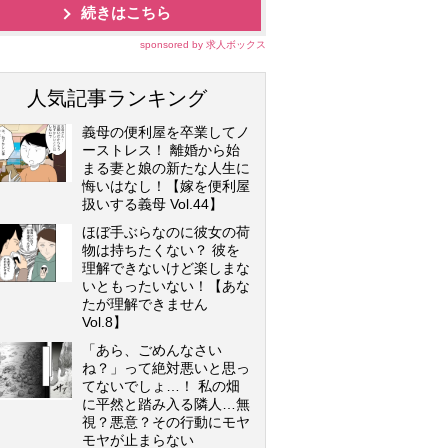
続きはこちら
sponsored by 求人ボックス
人気記事ランキング
義母の便利屋を卒業してノ
ーストレス！ 離婚から始
まる妻と娘の新たな人生に
悔いはなし！【嫁を便利屋
扱いする義母 Vol.44】
ほぼ手ぶらなのに彼女の荷
物は持ちたくない？ 彼を
理解できないけど楽しまな
いともったいない！【あな
たが理解できません
Vol.8】
「あら、ごめんなさい
ね？」って絶対悪いと思っ
てないでしょ…！ 私の畑
に平然と踏み入る隣人…無
視？悪意？その行動にモヤ
モヤが止まらない