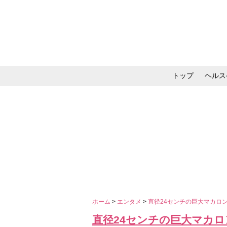
トップ
ヘルス
メイク・コスメ・スキ
ホーム
>
エンタメ
>
直径24センチの巨大マカロン
直径24センチの巨大マカロン