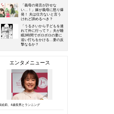
「義母の発言が許せな
い…！」嫁が義母に怒り爆
発！ 夫は仕方ないと言う
けれど諦めるべき？
「うるさいから子どもを連
れて外に行って？」夫が睡
眠3時間でボロボロの妻に
追い打ちをかける…妻の反
撃なるか？
エンタメニュース
坂絵莉、4歳長男とランニング