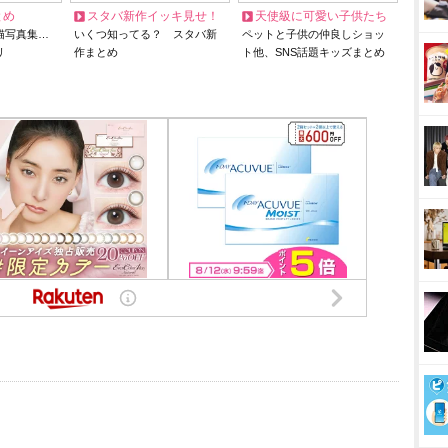
とめ
スタバ新作イッキ見せ！
天使級に可愛い子供たち
猫写真集…
いくつ知ってる？ スタバ新
ペットと子供の仲良しショッ
リ
作まとめ
ト他、SNS話題キッズまとめ