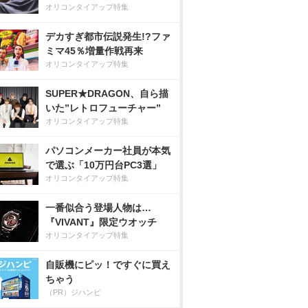
オリコンタイアップ特集
デカすぎ都市伝説発生!?ファ
ミマ45％増量作戦再来
オリコンタイアップ特集
SUPER★DRAGON、自ら描
いた”レトロフューチャー”
オリコンタイアップ特集
パソコンメーカー社員が本気
で選ぶ「10万円台PC3選」
オリコンタイアップ特集
一番似合う登場人物は…
『VIVANT』限定ウオッチ
オリコンタイアップ特集
自販機にピッ！ですぐに買え
ちゃう
（PR）ジハンピ