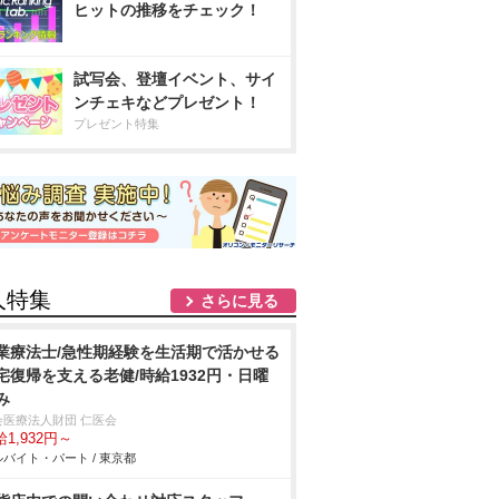
ヒットの推移をチェック！
試写会、登壇イベント、サイ
ンチェキなどプレゼント！
プレゼント特集
人特集
さらに見る
業療法士/急性期経験を生活期で活かせる
宅復帰を支える老健/時給1932円・日曜
み
会医療法人財団 仁医会
1,932円～
バイト・パート / 東京都