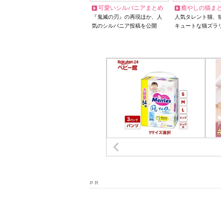
可愛いシルバニアまとめ
癒やしの猫ま
『鬼滅の刃』の再現ほか、人
人気タレント猫、
気のシルバニア投稿を公開
キュートな猫ズラ
P R