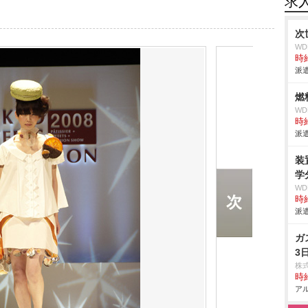
求
次
W
時給
派遣
燃
W
時給
派遣
装
学
W
時給
派遣
ガ
3
株
時給
アル