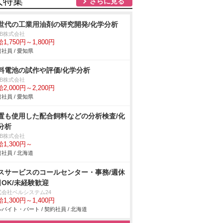
人特集
さらに見る
世代の工業用油剤の研究開発/化学分析
DB株式会社
1,750円～1,800円
社員 / 愛知県
料電池の試作や評価/化学分析
DB株式会社
2,000円～2,200円
社員 / 愛知県
置も使用した配合飼料などの分析検査/化
分析
DB株式会社
1,300円～
社員 / 北海道
スサービスのコールセンター・事務/週休
日OK/未経験歓迎
式会社ベルシステム24
1,300円～1,400円
バイト・パート / 契約社員 / 北海道