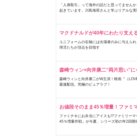
「人身取引」って海外の話だと思ってませんか
起きています。川島海荷さんと学ぶリアルな実
マクドナルドが40年にわたり支え
ユニフォームの右袖には出場者のみに与えられ
球児たちが頂点を目指す
森崎ウィン×向井康二“両片思い”
森崎ウィンと向井康二がW主演！映画『（LOVE S
最速配信。究極のピュアラブ！
お値段そのまま45％増量！ファミ
ファミチキにお弁当にアイスも!?ファミリーマ
45％増量作戦」が今夏、シリーズ初の年2回開