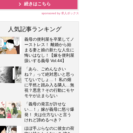
続きはこちら
sponsored by 求人ボックス
人気記事ランキング
義母の便利屋を卒業してノ
ーストレス！ 離婚から始
まる妻と娘の新たな人生に
悔いはなし！【嫁を便利屋
扱いする義母 Vol.44】
「あら、ごめんなさい
ね？」って絶対悪いと思っ
てないでしょ…！ 私の畑
に平然と踏み入る隣人…無
視？悪意？その行動にモヤ
モヤが止まらない
「義母の発言が許せな
い…！」嫁が義母に怒り爆
発！ 夫は仕方ないと言う
けれど諦めるべき？
ほぼ手ぶらなのに彼女の荷