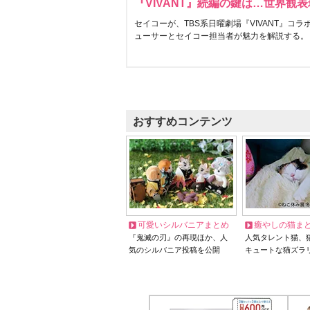
『VIVANT』続編の鍵は…世界観
セイコーが、TBS系日曜劇場『VIVANT』コ
ューサーとセイコー担当者が魅力を解説する。
おすすめコンテンツ
可愛いシルバニアまとめ
癒やしの猫ま
『鬼滅の刃』の再現ほか、人
人気タレント猫、
気のシルバニア投稿を公開
キュートな猫ズラ