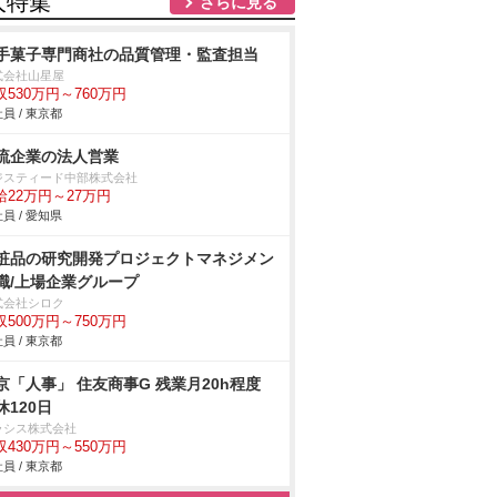
人特集
さらに見る
手菓子専門商社の品質管理・監査担当
式会社山星屋
収530万円～760万円
員 / 東京都
流企業の法人営業
ジスティード中部株式会社
給22万円～27万円
員 / 愛知県
粧品の研究開発プロジェクトマネジメン
職/上場企業グループ
式会社シロク
収500万円～750万円
員 / 東京都
京「人事」 住友商事G 残業月20h程度
休120日
ラシス株式会社
収430万円～550万円
員 / 東京都