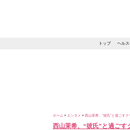
トップ
ヘルス
メイク・コスメ・スキ
ホーム
>
エンタメ
>
西山茉希、“彼氏”と過ごす
西山茉希、“彼氏”と過ご