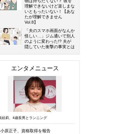
物は持ちたくない？ 彼を
理解できないけど楽しまな
いともったいない！【あな
たが理解できません
Vol.8】
「夫のスマホ画面がなんか
怪しい…」ジム通いで別人
のように変わった!? 夫が
隠していた衝撃の事実とは
エンタメニュース
坂絵莉、4歳長男とランニング
小原正子、資格取得を報告