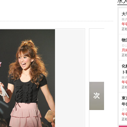
求
大
株
年
正社
物
ロ
月
正社
化
ト
株
年
正社
東
年
ク
年
正社