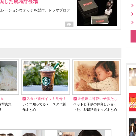
表現した腕時計登場
ラボレーションウオッチを製作。ドラマプロデ
とめ
スタバ新作イッキ見せ！
天使級に可愛い子供たち
猫写真集…
いくつ知ってる？ スタバ新
ペットと子供の仲良しショッ
リ
作まとめ
ト他、SNS話題キッズまとめ