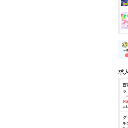
求
西
ッ
ホ
月給
正社
グ
チ