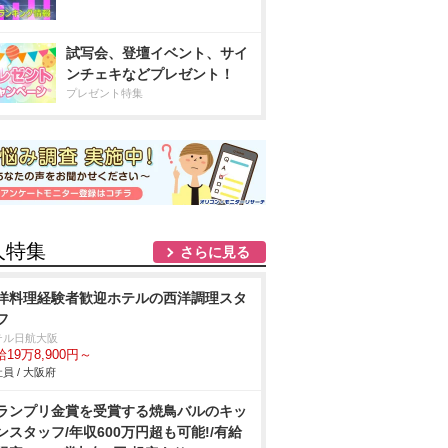
試写会、登壇イベント、サイ
ンチェキなどプレゼント！
プレゼント特集
人特集
さらに見る
洋料理経験者歓迎ホテルの西洋調理スタ
フ
テル日航大阪
19万8,900円～
員 / 大阪府
ランプリ金賞を受賞する焼鳥バルのキッ
ンスタッフ/年収600万円超も可能!/有給