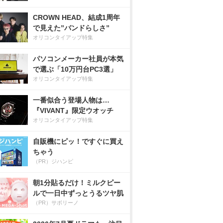
CROWN HEAD、結成1周年
で見えた”バンドらしさ”
オリコンタイアップ特集
パソコンメーカー社員が本気
で選ぶ「10万円台PC3選」
オリコンタイアップ特集
一番似合う登場人物は…
『VIVANT』限定ウオッチ
オリコンタイアップ特集
自販機にピッ！ですぐに買え
ちゃう
（PR）ジハンピ
朝1分貼るだけ！ミルクピー
ルで一日中ずっとうるツヤ肌
（PR）サボリーノ