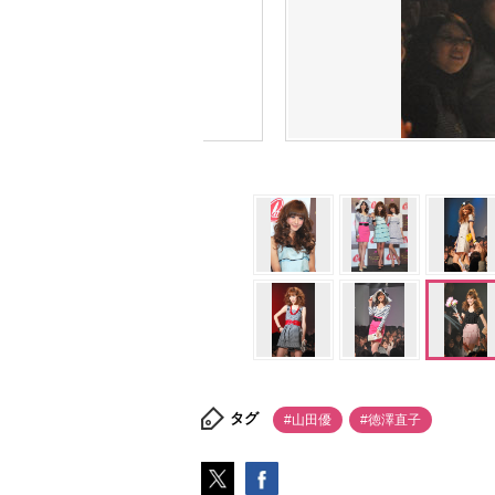
タグ
#山田優
#徳澤直子