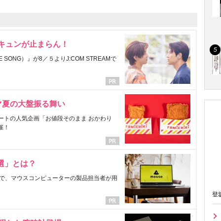
にキュンが止まらん！
ONG）』が8／５よりJ:COM STREAMで
マ夏の大盤振る舞い
ートの人気企画「お値段そのまま おかわり
催！
選」とは？
で、マウスコンピューターの製品担当者が用
登