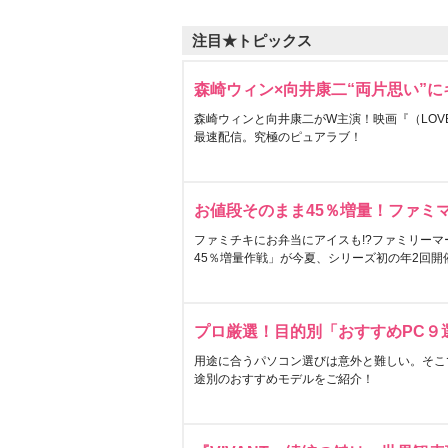
注目★トピックス
森崎ウィン×向井康二“両片思い”
森崎ウィンと向井康二がW主演！映画『（LOVE S
最速配信。究極のピュアラブ！
お値段そのまま45％増量！ファミ
ファミチキにお弁当にアイスも!?ファミリーマ
45％増量作戦」が今夏、シリーズ初の年2回開
プロ厳選！目的別「おすすめPC９
用途に合うパソコン選びは意外と難しい。そこ
途別のおすすめモデルをご紹介！