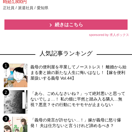
時給1,800円
正社員 / 派遣社員 / 愛知県
続きはこちら
sponsored by 求人ボックス
人気記事ランキング
義母の便利屋を卒業してノーストレス！ 離婚から始
まる妻と娘の新たな人生に悔いはなし！【嫁を便利
屋扱いする義母 Vol.44】
「あら、ごめんなさいね？」って絶対悪いと思って
ないでしょ…！ 私の畑に平然と踏み入る隣人…無
視？悪意？その行動にモヤモヤが止まらない
「義母の発言が許せない…！」嫁が義母に怒り爆
発！ 夫は仕方ないと言うけれど諦めるべき？