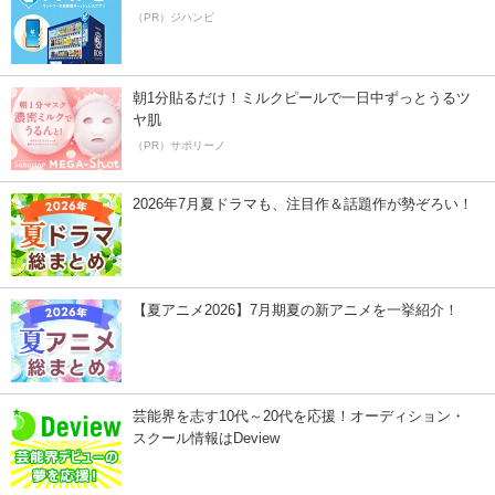
（PR）ジハンピ
朝1分貼るだけ！ミルクピールで一日中ずっとうるツ
ヤ肌
（PR）サボリーノ
2026年7月夏ドラマも、注目作＆話題作が勢ぞろい！
【夏アニメ2026】7月期夏の新アニメを一挙紹介！
芸能界を志す10代～20代を応援！オーディション・
スクール情報はDeview