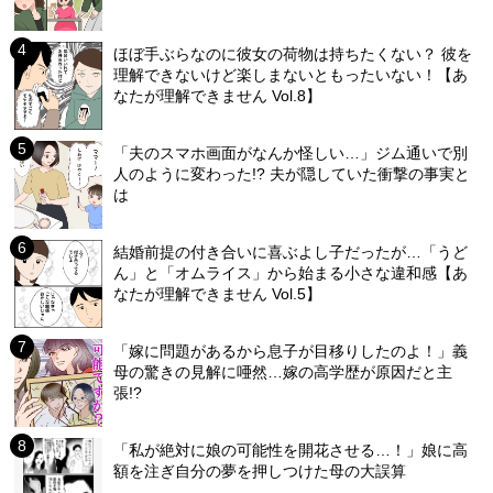
ほぼ手ぶらなのに彼女の荷物は持ちたくない？ 彼を
理解できないけど楽しまないともったいない！【あ
なたが理解できません Vol.8】
「夫のスマホ画面がなんか怪しい…」ジム通いで別
人のように変わった!? 夫が隠していた衝撃の事実と
は
結婚前提の付き合いに喜ぶよし子だったが…「うど
ん」と「オムライス」から始まる小さな違和感【あ
なたが理解できません Vol.5】
「嫁に問題があるから息子が目移りしたのよ！」義
母の驚きの見解に唖然…嫁の高学歴が原因だと主
張!?
「私が絶対に娘の可能性を開花させる…！」娘に高
額を注ぎ自分の夢を押しつけた母の大誤算