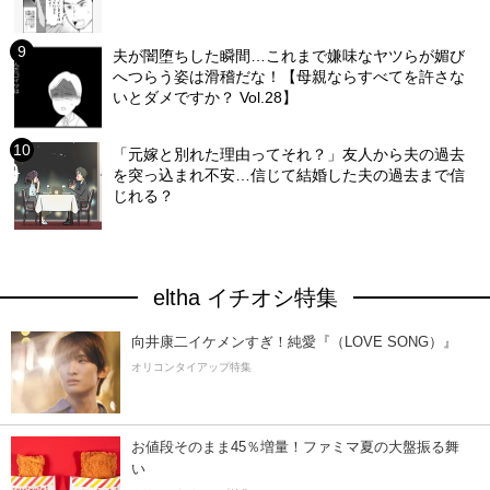
夫が闇堕ちした瞬間…これまで嫌味なヤツらが媚び
へつらう姿は滑稽だな！【母親ならすべてを許さな
いとダメですか？ Vol.28】
「元嫁と別れた理由ってそれ？」友人から夫の過去
を突っ込まれ不安…信じて結婚した夫の過去まで信
じれる？
eltha イチオシ特集
向井康二イケメンすぎ！純愛『（LOVE SONG）』
オリコンタイアップ特集
お値段そのまま45％増量！ファミマ夏の大盤振る舞
い