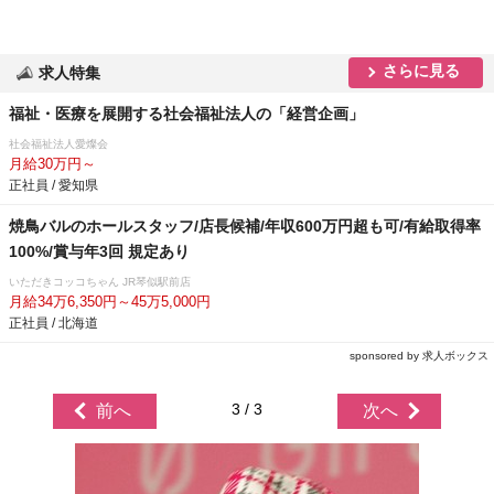
さらに見る
求人特集
福祉・医療を展開する社会福祉法人の「経営企画」
社会福祉法人愛燦会
月給30万円～
正社員 / 愛知県
焼鳥バルのホールスタッフ/店長候補/年収600万円超も可/有給取得率
100%/賞与年3回 規定あり
いただきコッコちゃん JR琴似駅前店
月給34万6,350円～45万5,000円
正社員 / 北海道
sponsored by 求人ボックス
3 / 3
前へ
次へ