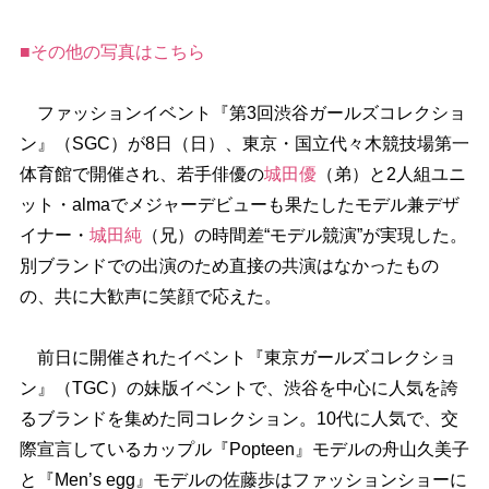
■その他の写真はこちら
ファッションイベント『第3回渋谷ガールズコレクショ
ン』（SGC）が8日（日）、東京・国立代々木競技場第一
体育館で開催され、若手俳優の
城田優
（弟）と2人組ユニ
ット・almaでメジャーデビューも果たしたモデル兼デザ
イナー・
城田純
（兄）の時間差“モデル競演”が実現した。
別ブランドでの出演のため直接の共演はなかったもの
の、共に大歓声に笑顔で応えた。
前日に開催されたイベント『東京ガールズコレクショ
ン』（TGC）の妹版イベントで、渋谷を中心に人気を誇
るブランドを集めた同コレクション。10代に人気で、交
際宣言しているカップル『Popteen』モデルの舟山久美子
と『Men’s egg』モデルの佐藤歩はファッションショーに