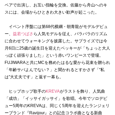
ペアで出演し、お互い指輪を交換。佐藤から舟山へのキ
スには、会場からひときわ大きい歓声が起こった。
イベント序盤には第68代横綱・朝青龍がモデルデビュ
ー、
益若つばさ
ら人気モデルを従え、パラパラのリズム
に合わせてウォーキングを披露した。サプライズでは今
月6日に25歳の誕生日を迎えたベッキーが「ちょっと大人
っぽく頑張りました」という赤いワンピースで登場。
FUJIWARAと共にMCを務めたはるな愛から花束を贈られ
「年齢サバよんでない？」と聞かれるとすかさず「“私
は”大丈夫です」と返す一幕も。
ヒップホップ歌手の
KREVA
がラストを飾り、人気曲
「成功」「イッサイガッサイ」を歌唱。今年でソロデビ
ュー5周年のKREVAは、同じく5周年を迎えたランジェリ
ーブランド『Ravijour』との記念コラボ曲となる新曲