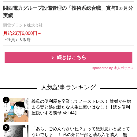
関西電力グループ設備管理の「技術系総合職」賞与6ヵ月分
実績
関電プラント株式会社
月給23万6,000円～
正社員 / 大阪府
続きはこちら
sponsored by 求人ボックス
人気記事ランキング
義母の便利屋を卒業してノーストレス！ 離婚から始
まる妻と娘の新たな人生に悔いはなし！【嫁を便利
屋扱いする義母 Vol.44】
「あら、ごめんなさいね？」って絶対悪いと思って
ないでしょ…！ 私の畑に平然と踏み入る隣人…無