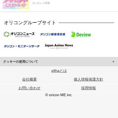
プレゼント特集
オリコングループサイト
クッキーの使用について
このサイトでは Cookie を使用して、ユーザーに合わせたコンテンツや広告の
elthaとは
表示、ソーシャル メディア機能の提供、広告の表示回数やクリック数の測定を
会社概要
個人情報保護方針
行っています。
また、ユーザーによるサイトの利用状況についても情報を収集し、ソーシャル
お問い合わせ
採用情報
メディアや広告配信、データ解析の各パートナーに提供しています。
各パートナーは、この情報とユーザーが各パートナーに提供した他の情報や、
© oricon ME inc.
ユーザーが各パートナーのサービスを使用したときに収集した他の情報を組み
合わせて使用することがあります。