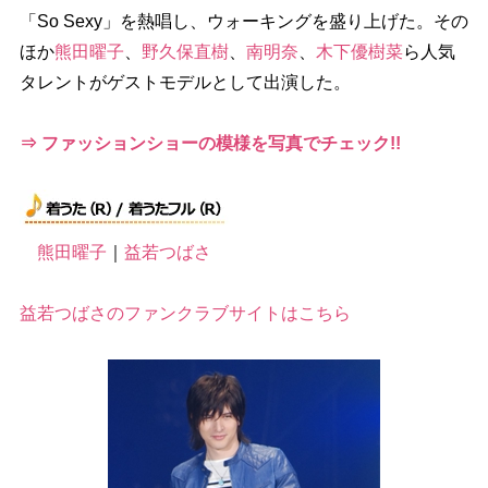
「So Sexy」を熱唱し、ウォーキングを盛り上げた。その
ほか
熊田曜子
、
野久保直樹
、
南明奈
、
木下優樹菜
ら人気
タレントがゲストモデルとして出演した。
⇒ ファッションショーの模様を写真でチェック!!
熊田曜子
｜
益若つばさ
益若つばさのファンクラブサイトはこちら