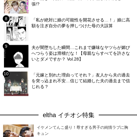
張!?
「私が絶対に娘の可能性を開花させる…！」娘に高
額を注ぎ自分の夢を押しつけた母の大誤算
夫が闇堕ちした瞬間…これまで嫌味なヤツらが媚び
へつらう姿は滑稽だな！【母親ならすべてを許さな
いとダメですか？ Vol.28】
「元嫁と別れた理由ってそれ？」友人から夫の過去
を突っ込まれ不安…信じて結婚した夫の過去まで信
じれる？
eltha イチオシ特集
イケメンてんこ盛り！尊すぎる男子の純情ラブに胸
キュン