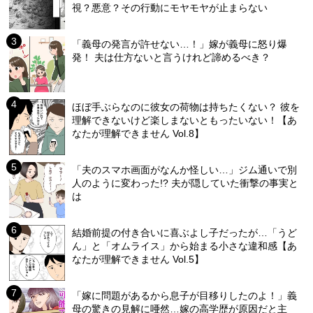
視？悪意？その行動にモヤモヤが止まらない
「義母の発言が許せない…！」嫁が義母に怒り爆
発！ 夫は仕方ないと言うけれど諦めるべき？
ほぼ手ぶらなのに彼女の荷物は持ちたくない？ 彼を
理解できないけど楽しまないともったいない！【あ
なたが理解できません Vol.8】
「夫のスマホ画面がなんか怪しい…」ジム通いで別
人のように変わった!? 夫が隠していた衝撃の事実と
は
結婚前提の付き合いに喜ぶよし子だったが…「うど
ん」と「オムライス」から始まる小さな違和感【あ
なたが理解できません Vol.5】
「嫁に問題があるから息子が目移りしたのよ！」義
母の驚きの見解に唖然…嫁の高学歴が原因だと主