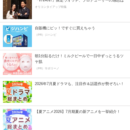
『VIVANT』限定ウオッチ、プロデューサーの感想は
オリコンタイアップ特集
自販機にピッ！ですぐに買えちゃう
（PR）ジハンピ
朝1分貼るだけ！ミルクピールで一日中ずっとうるツ
ヤ肌
（PR）サボリーノ
2026年7月夏ドラマも、注目作＆話題作が勢ぞろい！
【夏アニメ2026】7月期夏の新アニメを一挙紹介！