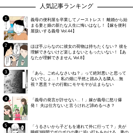
人気記事ランキング
義母の便利屋を卒業してノーストレス！ 離婚から始
まる妻と娘の新たな人生に悔いはなし！【嫁を便利
屋扱いする義母 Vol.44】
ほぼ手ぶらなのに彼女の荷物は持ちたくない？ 彼を
理解できないけど楽しまないともったいない！【あ
なたが理解できません Vol.8】
「あら、ごめんなさいね？」って絶対悪いと思って
ないでしょ…！ 私の畑に平然と踏み入る隣人…無
視？悪意？その行動にモヤモヤが止まらない
「義母の発言が許せない…！」嫁が義母に怒り爆
発！ 夫は仕方ないと言うけれど諦めるべき？
「うるさいから子どもを連れて外に行って？」夫が
睡眠3時間でボロボロの妻に追い打ちをかける…妻の