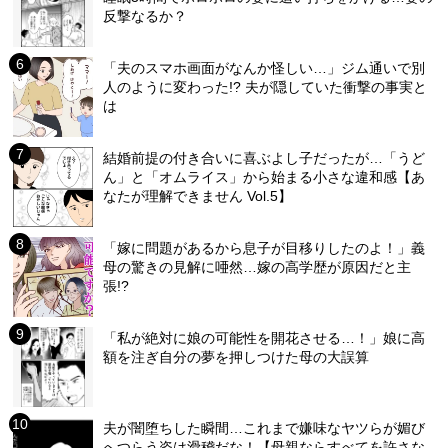
反撃なるか？
「夫のスマホ画面がなんか怪しい…」ジム通いで別
人のように変わった!? 夫が隠していた衝撃の事実と
は
結婚前提の付き合いに喜ぶよし子だったが…「うど
ん」と「オムライス」から始まる小さな違和感【あ
なたが理解できません Vol.5】
「嫁に問題があるから息子が目移りしたのよ！」義
母の驚きの見解に唖然…嫁の高学歴が原因だと主
張!?
「私が絶対に娘の可能性を開花させる…！」娘に高
額を注ぎ自分の夢を押しつけた母の大誤算
夫が闇堕ちした瞬間…これまで嫌味なヤツらが媚び
へつらう姿は滑稽だな！【母親ならすべてを許さな