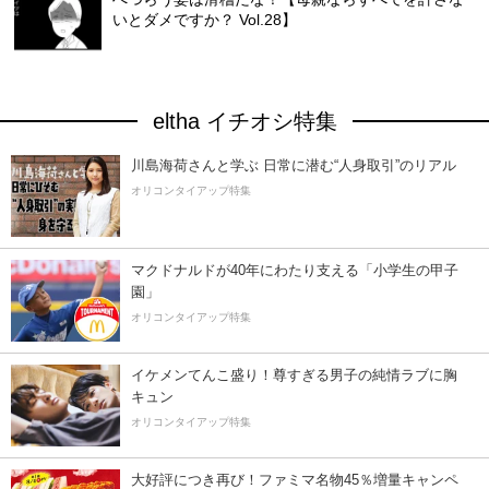
いとダメですか？ Vol.28】
eltha イチオシ特集
川島海荷さんと学ぶ 日常に潜む“人身取引”のリアル
オリコンタイアップ特集
マクドナルドが40年にわたり支える「小学生の甲子
園」
オリコンタイアップ特集
イケメンてんこ盛り！尊すぎる男子の純情ラブに胸
キュン
オリコンタイアップ特集
大好評につき再び！ファミマ名物45％増量キャンペ