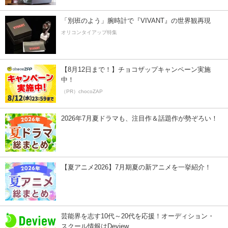
「別班のよう」腕時計で『VIVANT』の世界観再現
オリコンタイアップ特集
【8月12日まで！】チョコザップキャンペーン実施
中！
（PR）chocoZAP
2026年7月夏ドラマも、注目作＆話題作が勢ぞろい！
【夏アニメ2026】7月期夏の新アニメを一挙紹介！
芸能界を志す10代～20代を応援！オーディション・
スクール情報はDeview