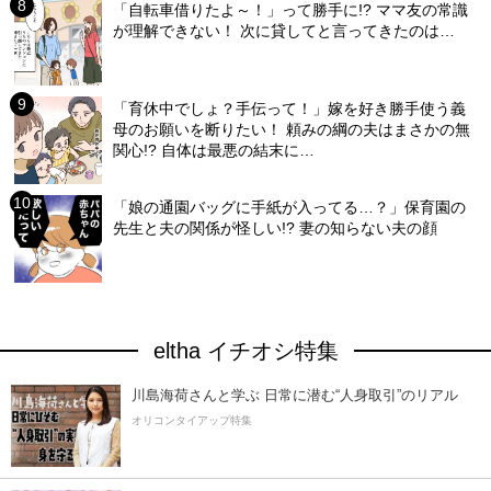
「自転車借りたよ～！」って勝手に!? ママ友の常識
が理解できない！ 次に貸してと言ってきたのは…
「育休中でしょ？手伝って！」嫁を好き勝手使う義
母のお願いを断りたい！ 頼みの綱の夫はまさかの無
関心!? 自体は最悪の結末に…
「娘の通園バッグに手紙が入ってる…？」保育園の
先生と夫の関係が怪しい!? 妻の知らない夫の顔
eltha イチオシ特集
川島海荷さんと学ぶ 日常に潜む“人身取引”のリアル
オリコンタイアップ特集