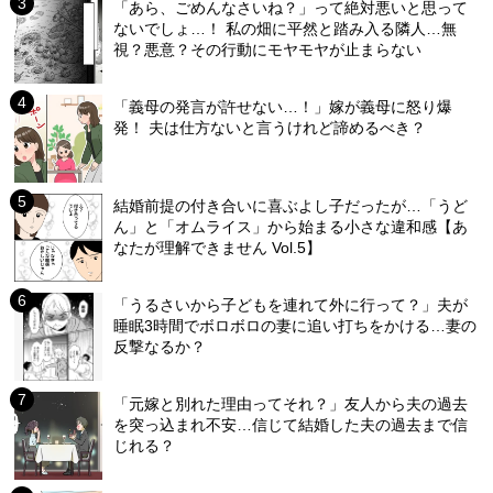
「あら、ごめんなさいね？」って絶対悪いと思って
ないでしょ…！ 私の畑に平然と踏み入る隣人…無
視？悪意？その行動にモヤモヤが止まらない
「義母の発言が許せない…！」嫁が義母に怒り爆
発！ 夫は仕方ないと言うけれど諦めるべき？
結婚前提の付き合いに喜ぶよし子だったが…「うど
ん」と「オムライス」から始まる小さな違和感【あ
なたが理解できません Vol.5】
「うるさいから子どもを連れて外に行って？」夫が
睡眠3時間でボロボロの妻に追い打ちをかける…妻の
反撃なるか？
「元嫁と別れた理由ってそれ？」友人から夫の過去
を突っ込まれ不安…信じて結婚した夫の過去まで信
じれる？