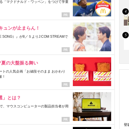
る「マクドナルド・ワッペン」をつけて学童
にキュンが止まらん！
ONG）』が8／５よりJ:COM STREAMで
マ夏の大盤振る舞い
ートの人気企画「お値段そのまま おかわり
催！
選」とは？
で、マウスコンピューターの製品担当者が用
登