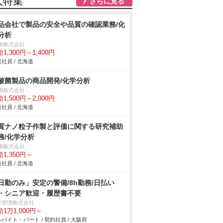
人特集
さらに見る
品会社で製品の安全や品質の確認業務/化
分析
DB株式会社
1,300円～1,400円
社員 / 北海道
酸菌製品の商品開発/化学分析
DB株式会社
1,500円～2,000円
社員 / 北海道
質ナノ粒子作製と評価に関する研究補助
務/化学分析
DB株式会社
1,350円～
社員 / 北海道
日勤のみ」安定の警備/8h勤務/日払い
・シニア歓迎・履歴書不要
菱管理株式会社
1万1,000円～
バイト・パート / 契約社員 / 大阪府