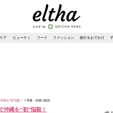
ケア
ビューティ
フード
ファッション
旅行＆おでかけ
ンケア
ダイエット・ボディケア
ヘアスタイル・ヘアアレンジ
沖縄を“初”悩殺！
> 写真・詳細 1枚目
で沖縄を“初”悩殺！