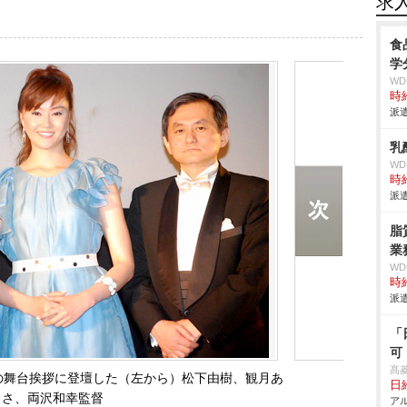
求
食
学
W
時給
派遣
乳
W
時給
派遣
脂
業
W
時給
派遣
「
可
髙
Y！』の舞台挨拶に登壇した（左から）松下由樹、観月あ
日給
りさ、両沢和幸監督
アル