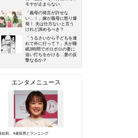
モヤが止まらない
「義母の発言が許せな
い…！」嫁が義母に怒り爆
発！ 夫は仕方ないと言う
けれど諦めるべき？
「うるさいから子どもを連
れて外に行って？」夫が睡
眠3時間でボロボロの妻に
追い打ちをかける…妻の反
撃なるか？
エンタメニュース
坂絵莉、4歳長男とランニング