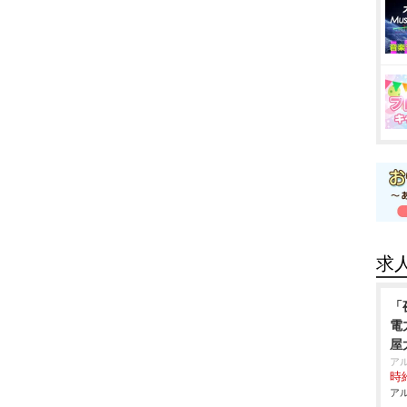
求
「
電
屋
ア
時給
アル