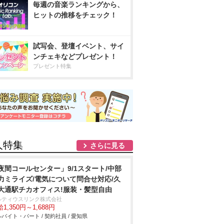
毎週の音楽ランキングから、
ヒットの推移をチェック！
試写会、登壇イベント、サイ
ンチェキなどプレゼント！
プレゼント特集
人特集
さらに見る
夜間コールセンター」9/1スタート/中部
力ミライズ/電気について問合せ対応/久
大通駅チカオフィス!服装・髪型自由
ルティウスリンク株式会社
1,350円～1,688円
バイト・パート / 契約社員 / 愛知県