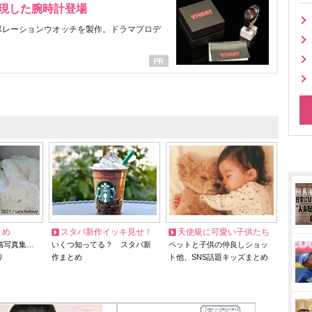
表現した腕時計登場
ラボレーションウオッチを製作。ドラマプロデ
とめ
スタバ新作イッキ見せ！
天使級に可愛い子供たち
猫写真集…
いくつ知ってる？ スタバ新
ペットと子供の仲良しショッ
リ
作まとめ
ト他、SNS話題キッズまとめ