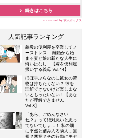
続きはこちら
sponsored by 求人ボックス
人気記事ランキング
義母の便利屋を卒業してノ
ーストレス！ 離婚から始
まる妻と娘の新たな人生に
悔いはなし！【嫁を便利屋
扱いする義母 Vol.44】
ほぼ手ぶらなのに彼女の荷
物は持ちたくない？ 彼を
理解できないけど楽しまな
いともったいない！【あな
たが理解できません
Vol.8】
「あら、ごめんなさい
ね？」って絶対悪いと思っ
てないでしょ…！ 私の畑
に平然と踏み入る隣人…無
視？悪意？その行動にモヤ