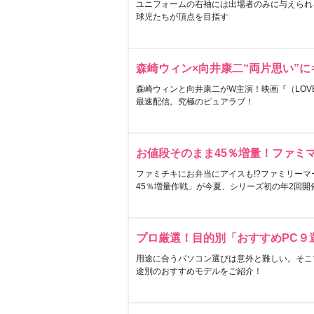
ユニフォームの右袖には出場者のみに与えられ
球児たちが頂点を目指す
森崎ウィン×向井康二“両片思い”
森崎ウィンと向井康二がW主演！映画『（LOVE S
最速配信。究極のピュアラブ！
お値段そのまま45％増量！ファミ
ファミチキにお弁当にアイスも!?ファミリーマ
45％増量作戦」が今夏、シリーズ初の年2回開
プロ厳選！目的別「おすすめPC９
用途に合うパソコン選びは意外と難しい。そこ
途別のおすすめモデルをご紹介！