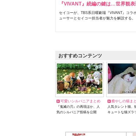
『VIVANT』続編の鍵は…世界観
セイコーが、TBS系日曜劇場『VIVANT』コ
ューサーとセイコー担当者が魅力を解説する。
おすすめコンテンツ
可愛いシルバニアまとめ
癒やしの猫ま
『鬼滅の刃』の再現ほか、人
人気タレント猫、
気のシルバニア投稿を公開
キュートな猫ズラ