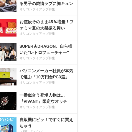
る男子の純情ラブに胸キュン
オリコンタイアップ特集
お値段そのまま45％増量！フ
ァミマ夏の大盤振る舞い
オリコンタイアップ特集
SUPER★DRAGON、自ら描
いた”レトロフューチャー”
オリコンタイアップ特集
パソコンメーカー社員が本気
で選ぶ「10万円台PC3選」
オリコンタイアップ特集
一番似合う登場人物は…
『VIVANT』限定ウオッチ
オリコンタイアップ特集
自販機にピッ！ですぐに買え
ちゃう
（PR）ジハンピ