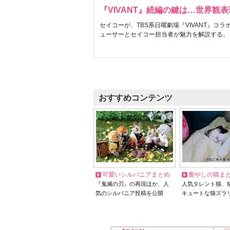
『VIVANT』続編の鍵は…世界観
セイコーが、TBS系日曜劇場『VIVANT』コ
ューサーとセイコー担当者が魅力を解説する。
おすすめコンテンツ
可愛いシルバニアまとめ
癒やしの猫ま
『鬼滅の刃』の再現ほか、人
人気タレント猫、
気のシルバニア投稿を公開
キュートな猫ズラ