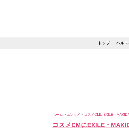
トップ
ヘルス
メイク・コスメ・スキ
ホーム
>
エンタメ
>
コスメCMにEXILE・MAKI
コスメCMにEXILE・MAK