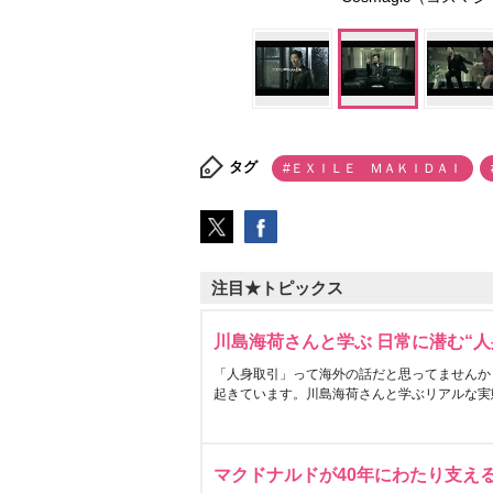
タグ
#ＥＸＩＬＥ ＭＡＫＩＤＡＩ
注目★トピックス
川島海荷さんと学ぶ 日常に潜む“人
「人身取引」って海外の話だと思ってませんか
起きています。川島海荷さんと学ぶリアルな実
マクドナルドが40年にわたり支え