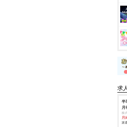
求
半
月
株
月
派遣