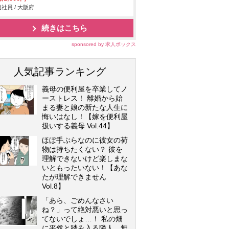
社員 / 大阪府
続きはこちら
sponsored by 求人ボックス
人気記事ランキング
義母の便利屋を卒業してノ
ーストレス！ 離婚から始
まる妻と娘の新たな人生に
悔いはなし！【嫁を便利屋
扱いする義母 Vol.44】
ほぼ手ぶらなのに彼女の荷
物は持ちたくない？ 彼を
理解できないけど楽しまな
いともったいない！【あな
たが理解できません
Vol.8】
「あら、ごめんなさい
ね？」って絶対悪いと思っ
てないでしょ…！ 私の畑
に平然と踏み入る隣人…無