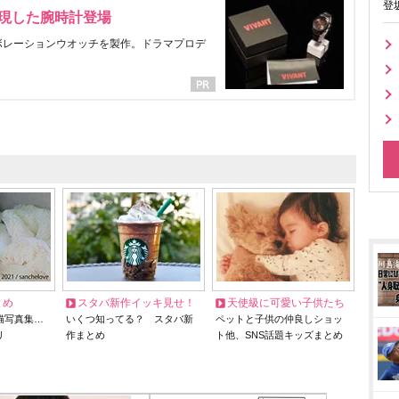
登
表現した腕時計登場
ラボレーションウオッチを製作。ドラマプロデ
とめ
スタバ新作イッキ見せ！
天使級に可愛い子供たち
猫写真集…
いくつ知ってる？ スタバ新
ペットと子供の仲良しショッ
リ
作まとめ
ト他、SNS話題キッズまとめ