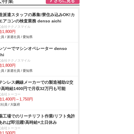
人特集
さらに見る
造派遣スタッフの募集!寮住み込みOK!カ
エアコンの検査業務 denso aichi
式会社テクノスマイル
1,800円
員 / 派遣社員 / 愛知県
ンソーでマシンオペレーター denso
chi
式会社テクノスマイル
1,800円
員 / 派遣社員 / 愛知県
テンレス鋼線メーカーでの製造補助/2交
×高時給1400円で月収32万円も可能
式会社トーコー
1,400円～1,750円
社員 / 大阪府
薬工場でのリーチリフト作業/リフト免許
あれば即活躍!高時給×土日休み
式会社トーコー
1,500円