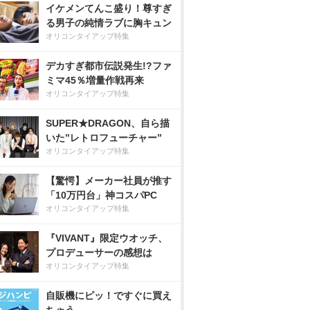
イケメンてんこ盛り！尊すぎ
る男子の純情ラブに胸キュン
オリコンタイアップ特集
デカすぎ都市伝説発生!?ファ
ミマ45％増量作戦再来
オリコンタイアップ特集
SUPER★DRAGON、自ら描
いた”レトロフューチャー”
オリコンタイアップ特集
【驚愕】メーカー社員が推す
「10万円台」神コスパPC
オリコンタイアップ特集
『VIVANT』限定ウオッチ、
プロデューサーの感想は
オリコンタイアップ特集
自販機にピッ！ですぐに買え