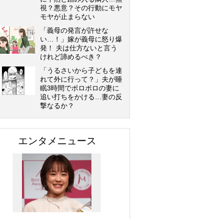
視？悪意？その行動にモヤ
モヤが止まらない
「義母の発言が許せな
い…！」嫁が義母に怒り爆
発！ 夫は仕方ないと言う
けれど諦めるべき？
「うるさいから子どもを連
れて外に行って？」夫が睡
眠3時間でボロボロの妻に
追い打ちをかける…妻の反
撃なるか？
エンタメニュース