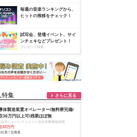
毎週の音楽ランキングから、
ヒットの推移をチェック！
試写会、登壇イベント、サイ
ンチェキなどプレゼント！
プレゼント特集
人特集
さらに見る
導体製造装置オペレーター/無料寮完備/
収36万円以上可/残業ほぼ無
式会社ジャパンクリエイト北日本事業統括部
給33万円
社員 / 北海道