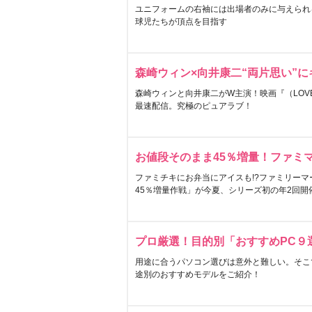
ユニフォームの右袖には出場者のみに与えられ
球児たちが頂点を目指す
森崎ウィン×向井康二“両片思い”
森崎ウィンと向井康二がW主演！映画『（LOVE S
最速配信。究極のピュアラブ！
お値段そのまま45％増量！ファミ
ファミチキにお弁当にアイスも!?ファミリーマ
45％増量作戦」が今夏、シリーズ初の年2回開
プロ厳選！目的別「おすすめPC９
用途に合うパソコン選びは意外と難しい。そこ
途別のおすすめモデルをご紹介！