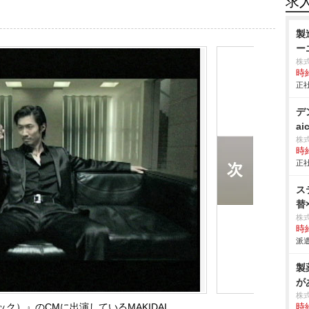
求
製
ー
株
時給
正社
デ
ai
株
時給
正社
ス
替
株
時給
派遣
製
が
株
ジック）』のCMに出演しているMAKIDAI
時給