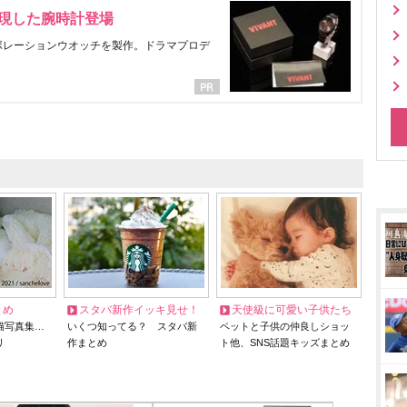
表現した腕時計登場
ラボレーションウオッチを製作。ドラマプロデ
とめ
スタバ新作イッキ見せ！
天使級に可愛い子供たち
猫写真集…
いくつ知ってる？ スタバ新
ペットと子供の仲良しショッ
リ
作まとめ
ト他、SNS話題キッズまとめ