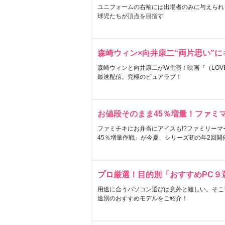
ユニフォームの右袖には出場者のみに与えられ
球児たちが頂点を目指す
森崎ウィン×向井康二“両片思い”
森崎ウィンと向井康二がW主演！映画『（LOVE S
最速配信。究極のピュアラブ！
お値段そのまま45％増量！ファミ
ファミチキにお弁当にアイスも!?ファミリーマ
45％増量作戦」が今夏、シリーズ初の年2回開
プロ厳選！目的別「おすすめPC９
用途に合うパソコン選びは意外と難しい。そこ
途別のおすすめモデルをご紹介！