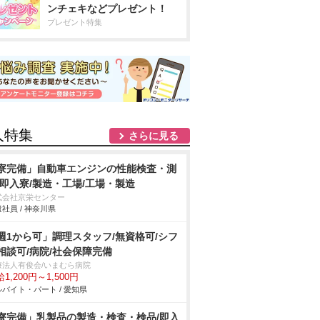
ンチェキなどプレゼント！
プレゼント特集
人特集
さらに見る
寮完備」自動車エンジンの性能検査・測
/即入寮/製造・工場/工場・製造
式会社京栄センター
社員 / 神奈川県
週1から可」調理スタッフ/無資格可/シフ
相談可/病院/社会保障完備
療法人有俊会/いまむら病院
1,200円～1,500円
バイト・パート / 愛知県
寮完備」乳製品の製造・検査・検品/即入