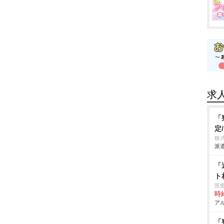
求
「
定
株
派遣
「
ト
医
時給
アル
「