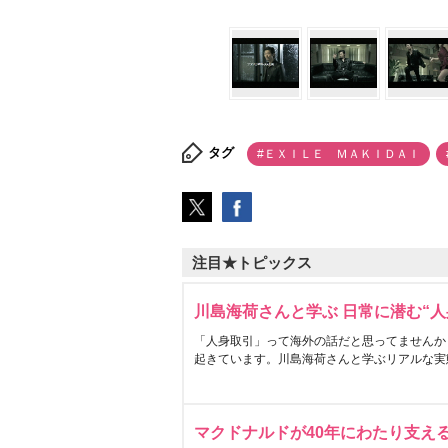
タグ
#ＥＸＩＬＥ ＭＡＫＩＤＡＩ
注目★トピックス
川島海荷さんと学ぶ 日常に潜む“人
「人身取引」って海外の話だと思ってませんか
起きています。川島海荷さんと学ぶリアルな実
マクドナルドが40年にわたり支え