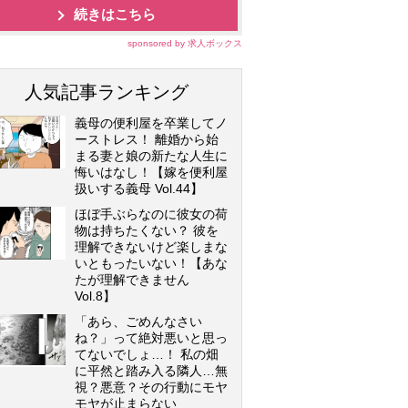
続きはこちら
sponsored by 求人ボックス
人気記事ランキング
義母の便利屋を卒業してノ
ーストレス！ 離婚から始
まる妻と娘の新たな人生に
悔いはなし！【嫁を便利屋
扱いする義母 Vol.44】
ほぼ手ぶらなのに彼女の荷
物は持ちたくない？ 彼を
理解できないけど楽しまな
いともったいない！【あな
たが理解できません
Vol.8】
「あら、ごめんなさい
ね？」って絶対悪いと思っ
てないでしょ…！ 私の畑
に平然と踏み入る隣人…無
視？悪意？その行動にモヤ
モヤが止まらない