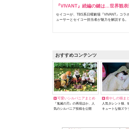
『VIVANT』続編の鍵は…世界観
セイコーが、TBS系日曜劇場『VIVANT』コ
ューサーとセイコー担当者が魅力を解説する。
おすすめコンテンツ
可愛いシルバニアまとめ
癒やしの猫ま
『鬼滅の刃』の再現ほか、人
人気タレント猫、
気のシルバニア投稿を公開
キュートな猫ズラ