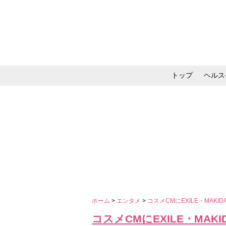
トップ
ヘルス
メイク・コスメ・スキ
ホーム
>
エンタメ
>
コスメCMにEXILE・MAKI
コスメCMにEXILE・MAK