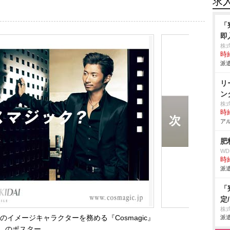
求
「
即
株
時給
派遣
リ
ン
株
時給
アル
肥
W
時給
派遣
「
定
株
ドのイメージキャラクターを務める『Cosmagic』
派遣
のポスター