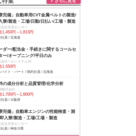
人特集
さらに見る
寮完備」自動車用CVT金属ベルトの製造/
入寮/製造・工場/日勤/日払い/工場・製造
式会社京栄センター
1,450円～1,813円
社員 / 北海道
ーダー/配当金・手続きに関するコールセ
ター/オープニング/平日のみ
式会社ベルシステム24
1,550円
バイト・パート / 契約社員 / 北海道
料の成分分析と品質管理/化学分析
DB株式会社
1,700円～1,800円
社員 / 大阪府
寮完備」自動車エンジンの性能検査・測
/即入寮/製造・工場/工場・製造
式会社京栄センター
社員 / 神奈川県