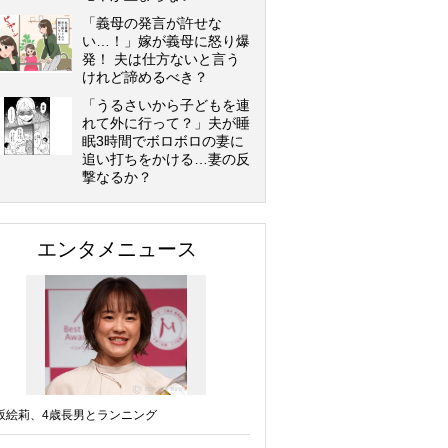
「義母の発言が許せな
い…！」嫁が義母に怒り爆
発！ 夫は仕方ないと言う
けれど諦めるべき？
「うるさいから子どもを連
れて外に行って？」夫が睡
眠3時間でボロボロの妻に
追い打ちをかける…妻の反
撃なるか？
エンタメニュース
坂絵莉、4歳長男とランニング