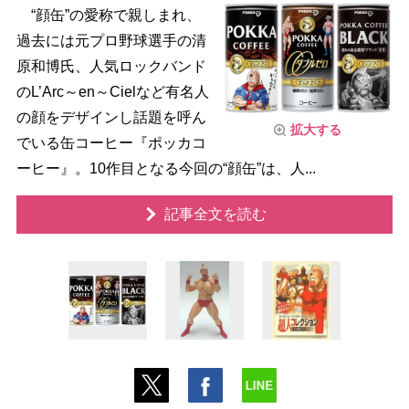
“顔缶”の愛称で親しまれ、
過去には元プロ野球選手の清
原和博氏、人気ロックバンド
のL’Arc～en～Cielなど有名人
の顔をデザインし話題を呼ん
拡大する
でいる缶コーヒー『ポッカコ
ーヒー』。10作目となる今回の“顔缶”は、人...
記事全文を読む