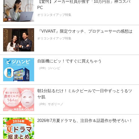
【驚愕】メーカー社員が推す「10万円台」神コスパ
PC
オリコンタイアップ特集
『VIVANT』限定ウオッチ、プロデューサーの感想は
オリコンタイアップ特集
自販機にピッ！ですぐに買えちゃう
（PR）ジハンピ
朝1分貼るだけ！ミルクピールで一日中ずっとうるツ
ヤ肌
（PR）サボリーノ
2026年7月夏ドラマも、注目作＆話題作が勢ぞろい！