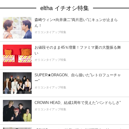
eltha イチオシ特集
森崎ウィン×向井康二“両片思い”にキュンが止まら
ん！
オリコンタイアップ特集
お値段そのまま45％増量！ファミマ夏の大盤振る舞
い
オリコンタイアップ特集
SUPER★DRAGON、自ら描いた”レトロフューチャ
ー”
オリコンタイアップ特集
CROWN HEAD、結成1周年で見えた”バンドらしさ”
オリコンタイアップ特集