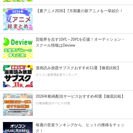
【夏アニメ2026】7月期夏の新アニメを一挙紹介！
芸能界を志す10代～20代を応援！オーディション・
スクール情報はDeview
漫画読み放題サブスクおすすめ11選【徹底比較】
オリコン顧客満足度ランキング
2026年動画配信サービスおすすめ40選【徹底比較】
CS動画配信サービス20選
毎週の音楽ランキングから、ヒットの推移をチェッ
ク！