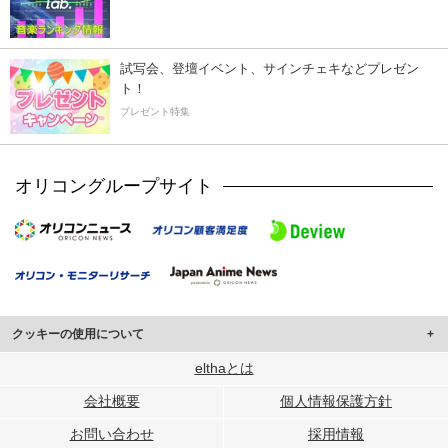
試写会、登壇イベント、サインチェキなどプレゼン
ト！
プレゼント特集
オリコングループサイト
クッキーの使用について
このサイトでは Cookie を使用して、ユーザーに合わせたコンテンツや広告の
elthaとは
表示、ソーシャル メディア機能の提供、広告の表示回数やクリック数の測定を
会社概要
個人情報保護方針
行っています。
また、ユーザーによるサイトの利用状況についても情報を収集し、ソーシャル
お問い合わせ
採用情報
メディアや広告配信、データ解析の各パートナーに提供しています。