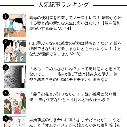
人気記事ランキング
義母の便利屋を卒業してノーストレス！ 離婚から始
まる妻と娘の新たな人生に悔いはなし！【嫁を便利
屋扱いする義母 Vol.44】
ほぼ手ぶらなのに彼女の荷物は持ちたくない？ 彼を
理解できないけど楽しまないともったいない！【あ
なたが理解できません Vol.8】
「あら、ごめんなさいね？」って絶対悪いと思って
ないでしょ…！ 私の畑に平然と踏み入る隣人…無
視？悪意？その行動にモヤモヤが止まらない
「義母の発言が許せない…！」嫁が義母に怒り爆
発！ 夫は仕方ないと言うけれど諦めるべき？
結婚前提の付き合いに喜ぶよし子だったが…「うど
ん」と「オムライス」から始まる小さな違和感【あ