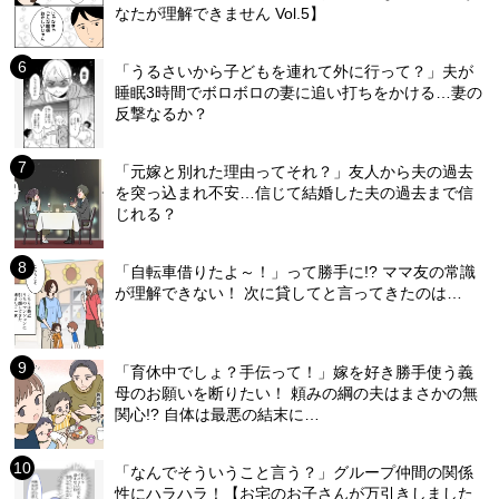
なたが理解できません Vol.5】
「うるさいから子どもを連れて外に行って？」夫が
睡眠3時間でボロボロの妻に追い打ちをかける…妻の
反撃なるか？
「元嫁と別れた理由ってそれ？」友人から夫の過去
を突っ込まれ不安…信じて結婚した夫の過去まで信
じれる？
「自転車借りたよ～！」って勝手に!? ママ友の常識
が理解できない！ 次に貸してと言ってきたのは…
「育休中でしょ？手伝って！」嫁を好き勝手使う義
母のお願いを断りたい！ 頼みの綱の夫はまさかの無
関心!? 自体は最悪の結末に…
「なんでそういうこと言う？」グループ仲間の関係
性にハラハラ！【お宅のお子さんが万引きしました