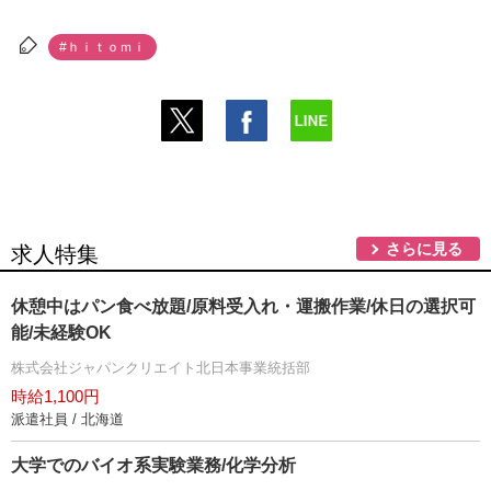
#ｈｉｔｏｍｉ
さらに見る
求人特集
休憩中はパン食べ放題/原料受入れ・運搬作業/休日の選択可
能/未経験OK
株式会社ジャパンクリエイト北日本事業統括部
時給1,100円
派遣社員 / 北海道
大学でのバイオ系実験業務/化学分析