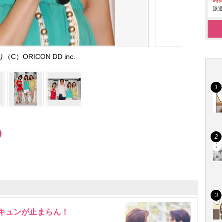
時給
派遣
（C）ORICON DD inc.
にキュンが止まらん！