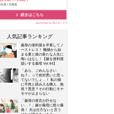
1,150円～1,438円
社員 / 北海道
続きはこちら
sponsored by 求人ボックス
人気記事ランキング
義母の便利屋を卒業してノ
ーストレス！ 離婚から始
まる妻と娘の新たな人生に
悔いはなし！【嫁を便利屋
扱いする義母 Vol.44】
「あら、ごめんなさい
ね？」って絶対悪いと思っ
てないでしょ…！ 私の畑
に平然と踏み入る隣人…無
視？悪意？その行動にモヤ
モヤが止まらない
「義母の発言が許せな
い…！」嫁が義母に怒り爆
発！ 夫は仕方ないと言う