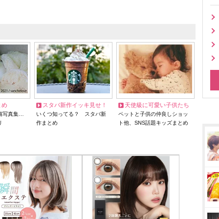
とめ
スタバ新作イッキ見せ！
天使級に可愛い子供たち
猫写真集…
いくつ知ってる？ スタバ新
ペットと子供の仲良しショッ
リ
作まとめ
ト他、SNS話題キッズまとめ