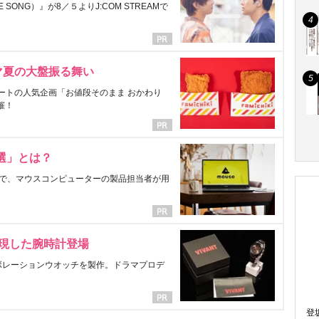
ONG）』が8／５よりJ:COM STREAMで
マ夏の大盤振る舞い
ートの人気企画「お値段そのまま おかわり
催！
選」とは？
で、マウスコンピューターの製品担当者が用
表現した腕時計登場
ラボレーションウオッチを製作。ドラマプロデ
登