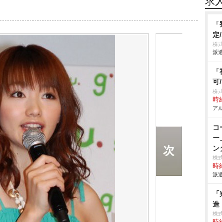
求
「
定
株
派遣
「
可
株
時給
アル
コ
ー
ン
株
時給
派遣
「
造
株