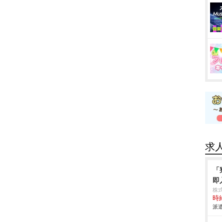
求
「
即
株
時給
派遣