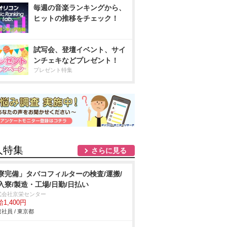
毎週の音楽ランキングから、
ヒットの推移をチェック！
試写会、登壇イベント、サイ
ンチェキなどプレゼント！
プレゼント特集
人特集
さらに見る
寮完備」タバコフィルターの検査/運搬/
入寮/製造・工場/日勤/日払い
式会社京栄センター
1,400円
社員 / 東京都