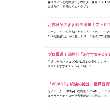
森崎ウィンと向井康二がW主演！映画『（LOVE S
最速配信。究極のピュアラブ！
お値段そのまま45％増量！ファミ
ファミチキにお弁当にアイスも!?ファミリーマ
45％増量作戦」が今夏、シリーズ初の年2回開
プロ厳選！目的別「おすすめPC９
用途に合うパソコン選びは意外と難しい。そこ
途別のおすすめモデルをご紹介！
『VIVANT』続編の鍵は…世界観
セイコーが、TBS系日曜劇場『VIVANT』コ
ューサーとセイコー担当者が魅力を解説する。