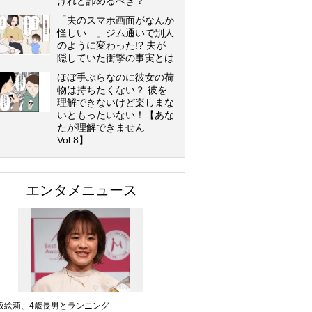
けれど諦めるべき？
「夫のスマホ画面がなんか
怪しい…」ジム通いで別人
のように変わった!? 夫が
隠していた衝撃の事実とは
ほぼ手ぶらなのに彼女の荷
物は持ちたくない？ 彼を
理解できないけど楽しまな
いともったいない！【あな
たが理解できません
Vol.8】
エンタメニュース
坂絵莉、4歳長男とランニング