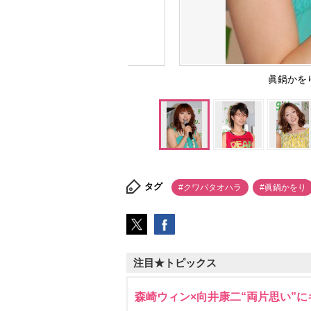
眞鍋かをり
タグ
#クワバタオハラ
#眞鍋かをり
注目★トピックス
森崎ウィン×向井康二“両片思い”