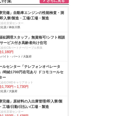
人特集
さらに見る
寮完備」自動車エンジンの性能検査・測
/即入寮/製造・工場/工場・製造
式会社京栄センター
社員 / 神奈川県
福祉調理スタッフ」無資格可/シフト相談
/サービス付き高齢者向け住宅
式会社CBパートナー/リーブル和泉
1,180円
バイト・パート / 大阪府
ールセンター「テレフォンオペレータ
」/時給1700円在宅あり ドコモコールセ
ター
式会社OMDキャリアネット
1,700円～1,730円
社員 / 大阪府
寮完備」原材料の入出庫管理/即入寮/製
・工場/日勤/日払い/工場・製造
式会社京栄センター