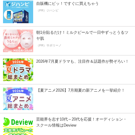
自販機にピッ！ですぐに買えちゃう
（PR）ジハンピ
朝1分貼るだけ！ミルクピールで一日中ずっとうるツ
ヤ肌
（PR）サボリーノ
2026年7月夏ドラマも、注目作＆話題作が勢ぞろい！
【夏アニメ2026】7月期夏の新アニメを一挙紹介！
芸能界を志す10代～20代を応援！オーディション・
スクール情報はDeview