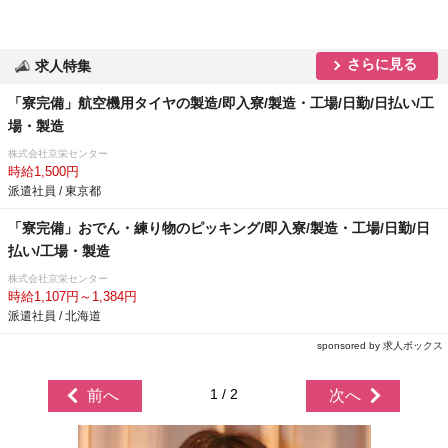
さらに見る
求人特集
「寮完備」航空機用タイヤの製造/即入寮/製造・工場/日勤/日払い/工
場・製造
株式会社京栄センター
時給1,500円
派遣社員 / 東京都
「寮完備」おでん・練り物のピッキング/即入寮/製造・工場/日勤/日
払い/工場・製造
株式会社京栄センター
時給1,107円～1,384円
派遣社員 / 北海道
sponsored by 求人ボックス
1 / 2
前へ
次へ