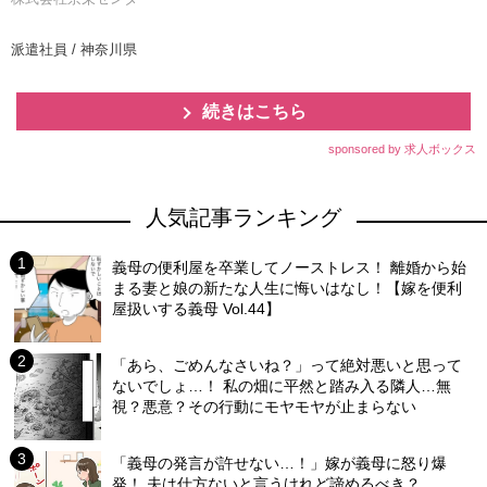
派遣社員 / 神奈川県
続きはこちら
sponsored by 求人ボックス
人気記事ランキング
義母の便利屋を卒業してノーストレス！ 離婚から始
まる妻と娘の新たな人生に悔いはなし！【嫁を便利
屋扱いする義母 Vol.44】
「あら、ごめんなさいね？」って絶対悪いと思って
ないでしょ…！ 私の畑に平然と踏み入る隣人…無
視？悪意？その行動にモヤモヤが止まらない
「義母の発言が許せない…！」嫁が義母に怒り爆
発！ 夫は仕方ないと言うけれど諦めるべき？