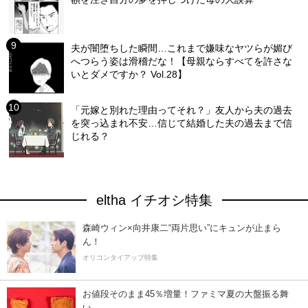
夫が闇堕ちした瞬間…これまで嫌味なヤツらが媚び
へつらう姿は滑稽だな！【母親ならすべてを許さな
いとダメですか？ Vol.28】
「元嫁と別れた理由ってそれ？」友人から夫の過去
を突っ込まれ不安…信じて結婚した夫の過去まで信
じれる？
eltha イチオシ特集
森崎ウィン×向井康二“両片思い”にキュンが止まら
ん！
オリコンタイアップ特集
お値段そのまま45％増量！ファミマ夏の大盤振る舞
い