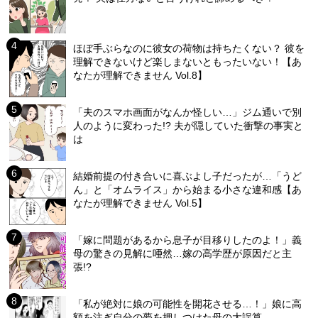
ほぼ手ぶらなのに彼女の荷物は持ちたくない？ 彼を
理解できないけど楽しまないともったいない！【あ
なたが理解できません Vol.8】
「夫のスマホ画面がなんか怪しい…」ジム通いで別
人のように変わった!? 夫が隠していた衝撃の事実と
は
結婚前提の付き合いに喜ぶよし子だったが…「うど
ん」と「オムライス」から始まる小さな違和感【あ
なたが理解できません Vol.5】
「嫁に問題があるから息子が目移りしたのよ！」義
母の驚きの見解に唖然…嫁の高学歴が原因だと主
張!?
「私が絶対に娘の可能性を開花させる…！」娘に高
額を注ぎ自分の夢を押しつけた母の大誤算