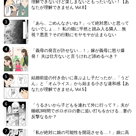
理解できないけど楽しまないともったいない！【あ
なたが理解できません Vol.8】
「あら、ごめんなさいね？」って絶対悪いと思って
ないでしょ…！ 私の畑に平然と踏み入る隣人…無
視？悪意？その行動にモヤモヤが止まらない
「義母の発言が許せない…！」嫁が義母に怒り爆
発！ 夫は仕方ないと言うけれど諦めるべき？
結婚前提の付き合いに喜ぶよし子だったが…「うど
ん」と「オムライス」から始まる小さな違和感【あ
なたが理解できません Vol.5】
「うるさいから子どもを連れて外に行って？」夫が
睡眠3時間でボロボロの妻に追い打ちをかける…妻の
反撃なるか？
「私が絶対に娘の可能性を開花させる…！」娘に高