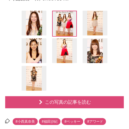
この写真の記事を読む
#小西真奈美
#福田沙紀
#ベッキー
#アワード