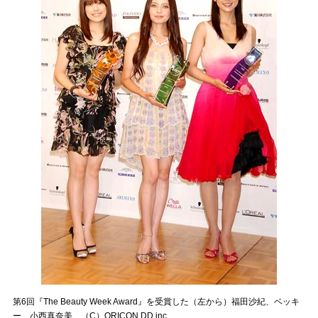
第6回『The Beauty Week Award』を受賞した（左から）福田沙紀、ベッキ
ー、小西真奈美 （C）ORICON DD inc.