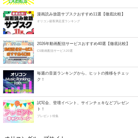
漫画読み放題サブスクおすすめ11選【徹底比較】
オリコン顧客満足度ランキング
2026年動画配信サービスおすすめ40選【徹底比較】
CS動画配信サービス20選
毎週の音楽ランキングから、ヒットの推移をチェッ
ク！
試写会、登壇イベント、サインチェキなどプレゼン
ト！
プレゼント特集