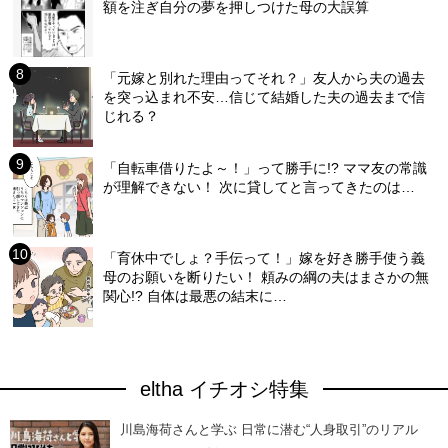
額を注ぎ自分の夢を押しつけた母の大誤算
「元嫁と別れた理由ってそれ？」友人から夫の過去
を突っ込まれ不安…信じて結婚した夫の過去まで信
じれる？
「自転車借りたよ～！」って勝手に!? ママ友の常識
が理解できない！ 次に貸してと言ってきたのは…
「育休中でしょ？手伝って！」嫁を好き勝手使う義
母のお願いを断りたい！ 頼みの綱の夫はまさかの無
関心!? 自体は最悪の結末に…
eltha イチオシ特集
川島海荷さんと学ぶ 日常に潜む“人身取引”のリアル