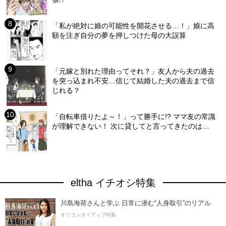
「私が絶対に娘の可能性を開花させる…！」娘に高
額を注ぎ自分の夢を押しつけた母の大誤算
「元嫁と別れた理由ってそれ？」友人から夫の過去
を突っ込まれ不安…信じて結婚した夫の過去まで信
じれる？
「自転車借りたよ～！」って勝手に!? ママ友の常識
が理解できない！ 次に貸してと言ってきたのは…
eltha イチオシ特集
川島海荷さんと学ぶ 日常に潜む“人身取引”のリアル
オリコンタイアップ特集