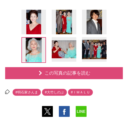
この写真の記事を読む
#明石家さんま
#大竹しのぶ
#ＩＭＡＬＵ