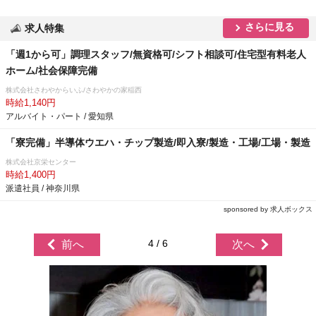
さらに見る
求人特集
「週1から可」調理スタッフ/無資格可/シフト相談可/住宅型有料老人
ホーム/社会保障完備
株式会社さわやからいふ/さわやかの家稲西
時給1,140円
アルバイト・パート / 愛知県
「寮完備」半導体ウエハ・チップ製造/即入寮/製造・工場/工場・製造
株式会社京栄センター
時給1,400円
派遣社員 / 神奈川県
sponsored by 求人ボックス
4 / 6
前へ
次へ