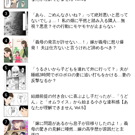
「あら、ごめんなさいね？」って絶対悪いと思って
ないでしょ…！ 私の畑に平然と踏み入る隣人…無
視？悪意？その行動にモヤモヤが止まらない
「義母の発言が許せない…！」嫁が義母に怒り爆
発！ 夫は仕方ないと言うけれど諦めるべき？
「うるさいから子どもを連れて外に行って？」夫が
睡眠3時間でボロボロの妻に追い打ちをかける…妻の
反撃なるか？
結婚前提の付き合いに喜ぶよし子だったが…「うど
ん」と「オムライス」から始まる小さな違和感【あ
なたが理解できません Vol.5】
「嫁に問題があるから息子が目移りしたのよ！」義
母の驚きの見解に唖然…嫁の高学歴が原因だと主
張!?