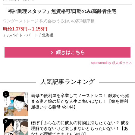
「福祉調理スタッフ」無資格可/日勤のみ/高齢者住宅
ワンダーストレージ 株式会社/うるおいの家®幌平橋
時給1,075円～1,155円
アルバイト・パート / 北海道
続きはこちら
sponsored by 求人ボックス
人気記事ランキング
義母の便利屋を卒業してノーストレス！ 離婚から始
まる妻と娘の新たな人生に悔いはなし！【嫁を便利
屋扱いする義母 Vol.44】
ほぼ手ぶらなのに彼女の荷物は持ちたくない？ 彼を
理解できないけど楽しまないともったいない！【あ
なたが理解できません Vol.8】