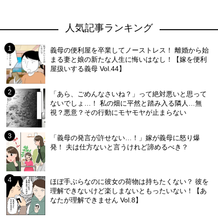
人気記事ランキング
義母の便利屋を卒業してノーストレス！ 離婚から始
まる妻と娘の新たな人生に悔いはなし！【嫁を便利
屋扱いする義母 Vol.44】
「あら、ごめんなさいね？」って絶対悪いと思って
ないでしょ…！ 私の畑に平然と踏み入る隣人…無
視？悪意？その行動にモヤモヤが止まらない
「義母の発言が許せない…！」嫁が義母に怒り爆
発！ 夫は仕方ないと言うけれど諦めるべき？
ほぼ手ぶらなのに彼女の荷物は持ちたくない？ 彼を
理解できないけど楽しまないともったいない！【あ
なたが理解できません Vol.8】