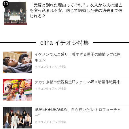
「元嫁と別れた理由ってそれ？」友人から夫の過去
を突っ込まれ不安…信じて結婚した夫の過去まで信
じれる？
eltha イチオシ特集
イケメンてんこ盛り！尊すぎる男子の純情ラブに胸
キュン
オリコンタイアップ特集
デカすぎ都市伝説発生!?ファミマ45％増量作戦再来
オリコンタイアップ特集
SUPER★DRAGON、自ら描いた”レトロフューチャ
ー”
オリコンタイアップ特集