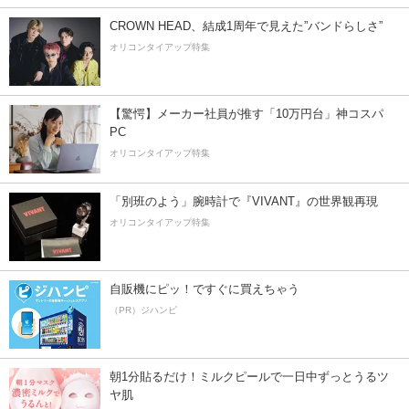
CROWN HEAD、結成1周年で見えた”バンドらしさ”
オリコンタイアップ特集
【驚愕】メーカー社員が推す「10万円台」神コスパ
PC
オリコンタイアップ特集
「別班のよう」腕時計で『VIVANT』の世界観再現
オリコンタイアップ特集
自販機にピッ！ですぐに買えちゃう
（PR）ジハンピ
朝1分貼るだけ！ミルクピールで一日中ずっとうるツ
ヤ肌