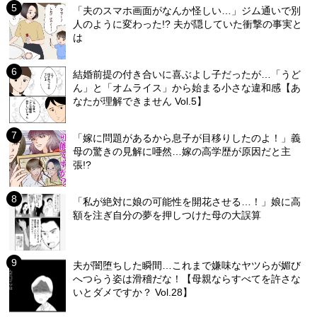
「夫のスマホ画面がなんか怪しい…」ジム通いで別
人のように変わった!? 夫が隠していた衝撃の事実と
は
結婚前提の付き合いに喜ぶよし子だったが…「うど
ん」と「オムライス」から始まる小さな違和感【あ
なたが理解できません Vol.5】
「嫁に問題があるから息子が目移りしたのよ！」義
母の驚きの見解に唖然…嫁の高学歴が原因だと主
張!?
「私が絶対に娘の可能性を開花させる…！」娘に高
額を注ぎ自分の夢を押しつけた母の大誤算
夫が闇堕ちした瞬間…これまで嫌味なヤツらが媚び
へつらう姿は滑稽だな！【母親ならすべてを許さな
いとダメですか？ Vol.28】