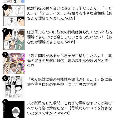
結婚前提の付き合いに喜ぶよし子だったが…「うど
ん」と「オムライス」から始まる小さな違和感【あ
なたが理解できません Vol.5】
ほぼ手ぶらなのに彼女の荷物は持ちたくない？ 彼を
理解できないけど楽しまないともったいない！【あ
なたが理解できません Vol.8】
「嫁に問題があるから息子が目移りしたのよ！」義
母の驚きの見解に唖然…嫁の高学歴が原因だと主
張!?
「私が絶対に娘の可能性を開花させる…！」娘に高
額を注ぎ自分の夢を押しつけた母の大誤算
夫が闇堕ちした瞬間…これまで嫌味なヤツらが媚び
へつらう姿は滑稽だな！【母親ならすべてを許さな
いとダメですか？ Vol.28】