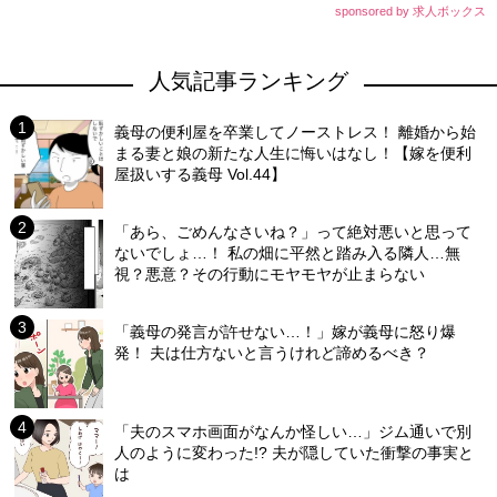
sponsored by 求人ボックス
人気記事ランキング
義母の便利屋を卒業してノーストレス！ 離婚から始
まる妻と娘の新たな人生に悔いはなし！【嫁を便利
屋扱いする義母 Vol.44】
「あら、ごめんなさいね？」って絶対悪いと思って
ないでしょ…！ 私の畑に平然と踏み入る隣人…無
視？悪意？その行動にモヤモヤが止まらない
「義母の発言が許せない…！」嫁が義母に怒り爆
発！ 夫は仕方ないと言うけれど諦めるべき？
「夫のスマホ画面がなんか怪しい…」ジム通いで別
人のように変わった!? 夫が隠していた衝撃の事実と
は