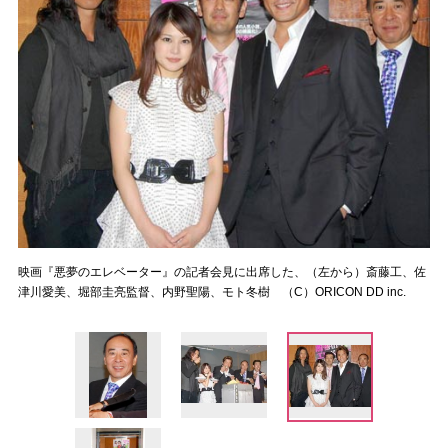
映画『悪夢のエレベーター』の記者会見に出席した、（左から）斎藤工、佐
津川愛美、堀部圭亮監督、内野聖陽、モト冬樹 （C）ORICON DD inc.