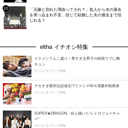
「元嫁と別れた理由ってそれ？」友人から夫の過去
を突っ込まれ不安…信じて結婚した夫の過去まで信
じれる？
eltha イチオシ特集
イケメンてんこ盛り！尊すぎる男子の純情ラブに胸
キュン
オリコンタイアップ特集
デカすぎ都市伝説発生!?ファミマ45％増量作戦再来
オリコンタイアップ特集
SUPER★DRAGON、自ら描いた”レトロフューチャ
ー”
オリコンタイアップ特集