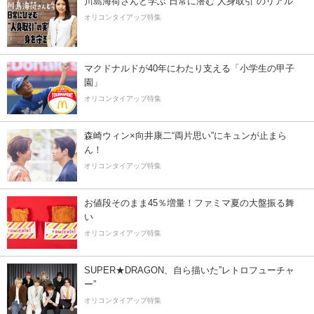
川島海荷さんと学ぶ 日常に潜む“人身取引”のリアル
オリコンタイアップ特集
マクドナルドが40年にわたり支える「小学生の甲子
園」
オリコンタイアップ特集
森崎ウィン×向井康二“両片思い”にキュンが止まら
ん！
オリコンタイアップ特集
お値段そのまま45％増量！ファミマ夏の大盤振る舞
い
オリコンタイアップ特集
SUPER★DRAGON、自ら描いた”レトロフューチャ
ー”
オリコンタイアップ特集