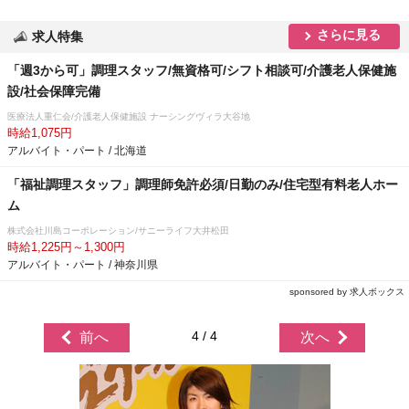
さらに見る
求人特集
「週3から可」調理スタッフ/無資格可/シフト相談可/介護老人保健施
設/社会保障完備
医療法人重仁会/介護老人保健施設 ナーシングヴィラ大谷地
時給1,075円
アルバイト・パート / 北海道
「福祉調理スタッフ」調理師免許必須/日勤のみ/住宅型有料老人ホー
ム
株式会社川島コーポレーション/サニーライフ大井松田
時給1,225円～1,300円
アルバイト・パート / 神奈川県
sponsored by 求人ボックス
4 / 4
前へ
次へ