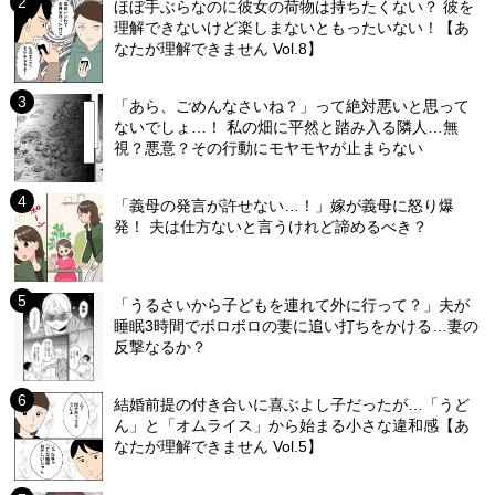
ほぼ手ぶらなのに彼女の荷物は持ちたくない？ 彼を
理解できないけど楽しまないともったいない！【あ
なたが理解できません Vol.8】
「あら、ごめんなさいね？」って絶対悪いと思って
ないでしょ…！ 私の畑に平然と踏み入る隣人…無
視？悪意？その行動にモヤモヤが止まらない
「義母の発言が許せない…！」嫁が義母に怒り爆
発！ 夫は仕方ないと言うけれど諦めるべき？
「うるさいから子どもを連れて外に行って？」夫が
睡眠3時間でボロボロの妻に追い打ちをかける…妻の
反撃なるか？
結婚前提の付き合いに喜ぶよし子だったが…「うど
ん」と「オムライス」から始まる小さな違和感【あ
なたが理解できません Vol.5】