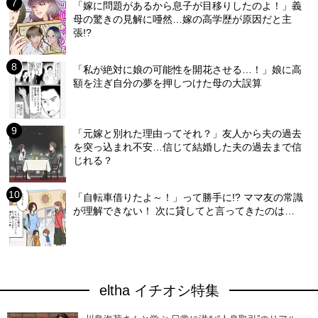
「嫁に問題があるから息子が目移りしたのよ！」義
母の驚きの見解に唖然…嫁の高学歴が原因だと主
張!?
「私が絶対に娘の可能性を開花させる…！」娘に高
額を注ぎ自分の夢を押しつけた母の大誤算
「元嫁と別れた理由ってそれ？」友人から夫の過去
を突っ込まれ不安…信じて結婚した夫の過去まで信
じれる？
「自転車借りたよ～！」って勝手に!? ママ友の常識
が理解できない！ 次に貸してと言ってきたのは…
eltha イチオシ特集