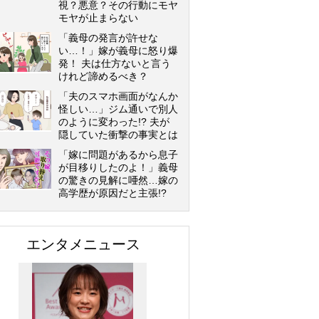
視？悪意？その行動にモヤ
モヤが止まらない
「義母の発言が許せな
い…！」嫁が義母に怒り爆
発！ 夫は仕方ないと言う
けれど諦めるべき？
「夫のスマホ画面がなんか
怪しい…」ジム通いで別人
のように変わった!? 夫が
隠していた衝撃の事実とは
「嫁に問題があるから息子
が目移りしたのよ！」義母
の驚きの見解に唖然…嫁の
高学歴が原因だと主張!?
エンタメニュース