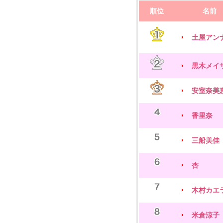
順位
名前
土屋アン
黒木メイ
安室奈美
香里奈
三船美佳
杏
木村カエ
米倉涼子