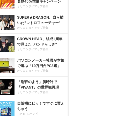
名物45％増量キャンペーン
オリコンタイアップ特集
SUPER★DRAGON、自ら描
いた”レトロフューチャー”
オリコンタイアップ特集
CROWN HEAD、結成1周年
で見えた”バンドらしさ”
オリコンタイアップ特集
パソコンメーカー社員が本気
で選ぶ「10万円台PC3選」
オリコンタイアップ特集
「別班のよう」腕時計で
『VIVANT』の世界観再現
オリコンタイアップ特集
自販機にピッ！ですぐに買え
ちゃう
（PR）ジハンピ