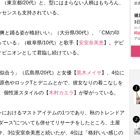
（東京都/20代）と、型にはまらない人柄はもちろん、
派遣
ンセンスも支持されている。
健
3
株
と踊る姿が格好いい」（大分県/30代）、「CMの印
時給
アル
ている」（岐阜県/10代）と歌手【
安室奈美恵
】。デビ
オピニオンとして君臨し続けている。
合う」（広島県/20代）と女優【
黒木メイサ
】、4位に
「原色やロックTとデニムとかで、彼女なりの着こなしを
と、個性派スタイルの【
木村カエラ
】が挙がっている。
におけるマストアイテムの1つであり、秋のトレンドア
ダース”についても併せてリサーチをしたところ、土屋
サ、3位安室奈美恵と続いたが、4位は「格好いい感じの