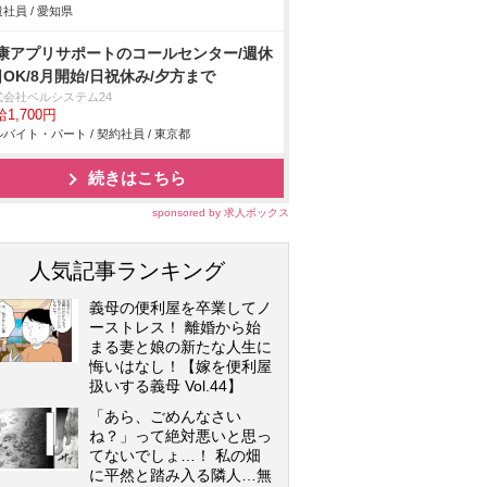
社員 / 愛知県
康アプリサポートのコールセンター/週休
日OK/8月開始/日祝休み/夕方まで
式会社ベルシステム24
1,700円
バイト・パート / 契約社員 / 東京都
続きはこちら
sponsored by 求人ボックス
人気記事ランキング
義母の便利屋を卒業してノ
ーストレス！ 離婚から始
まる妻と娘の新たな人生に
悔いはなし！【嫁を便利屋
扱いする義母 Vol.44】
「あら、ごめんなさい
ね？」って絶対悪いと思っ
てないでしょ…！ 私の畑
に平然と踏み入る隣人…無