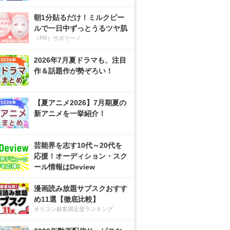
朝1分貼るだけ！ミルクピー
ルで一日中ずっとうるツヤ肌
（PR）サボリーノ
2026年7月夏ドラマも、注目
作＆話題作が勢ぞろい！
【夏アニメ2026】7月期夏の
新アニメを一挙紹介！
芸能界を志す10代～20代を
応援！オーディション・スク
ール情報はDeview
漫画読み放題サブスクおすす
め11選【徹底比較】
オリコン顧客満足度ランキング