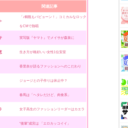
関連記事
「♪鶴瓶もバビョーン！」コミカルなロック
ナ
をCMで熱唱
サ
実写版『ヤマト』でメイサが森泉に
恵
生き方が格好いい女性1位安室
香里奈が語るファッションへのこだわり
ジョージとの子作りは休止中？
春馬は「ヘタレだけど、肉食系」
ラ
女子高生のファッションリーダーはカエラ
“後輩”成宮は 「エロカッコイイ」