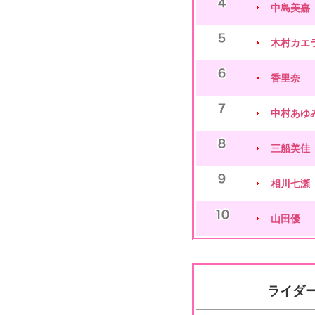
中島美嘉
木村カエ
香里奈
中村あゆ
三船美佳
相川七瀬
山田優
ライダ