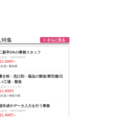
人特集
さらに見る
二新卒OKの事務スタッフ
会社I・PARTNERS
1,400円～
社員 / 愛知県
磨き粉・洗口剤・薬品の製造/寮完備/日
い/工場・製造
式会社ライオン社
1,600円
社員 / 神奈川県
類作成やデータ入力を行う事務
会社I・PARTNERS
1,400円～