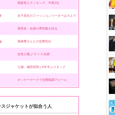
黒髪美人ランキング、中島2位
ラ
女子高生のファッションリーダーはカエラ
香里奈、自身の男性観を語る
み
尾崎豊さんとの交際告白
女性が選ぶ“ナイス夫婦”
七瀬、織田哲郎と6年半ぶりタッグ
オッケーマークで交際順調アピール
ースジャケットが似合う人