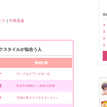
登
エラ
｜
中島美嘉
クスタイルが似合う人
関連記事
ナ
“ロックな人”アンナ紅一点
恵
生き方が格好いい女性1位安室
サ
“日焼け美人”メイサもランクイン