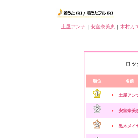
土屋アンナ
｜
安室奈美恵
｜
木村カ
ロッ
順位
名前
土屋アン
安室奈美
黒木メイ