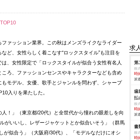
OP10
ファッション業界。この秋はメンズライクなライダー
求
など、女性らしく着こなす“ロックスタイル”も注目を
では、女性限定で「ロックスタイルが似合う女性有名人
第
株式
ところ、ファッションセンスやキャラクターなども含め
時給
派遣
にもモデル、女優、歌手とジャンルを問わず、シャープ
歯
P10入りを果たした。
払
株
時給
人！」（東京都/20代）と全世代から憧れの眼差しを向
派遣
イルがいいし、レザージャケットとか似合いそう」（群馬
書
なしが似合う」（大阪府/30代）、「モデルなだけにオシ
株式
時給