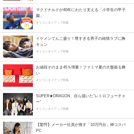
マクドナルドが40年にわたり支える「小学生の甲子
園」
オリコンタイアップ特集
イケメンてんこ盛り！尊すぎる男子の純情ラブに胸
キュン
オリコンタイアップ特集
お値段そのまま45％増量！ファミマ夏の大盤振る舞
い
オリコンタイアップ特集
SUPER★DRAGON、自ら描いた”レトロフューチャ
ー”
オリコンタイアップ特集
【驚愕】メーカー社員が推す「10万円台」神コスパ
PC