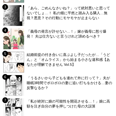
「あら、ごめんなさいね？」って絶対悪いと思って
ないでしょ…！ 私の畑に平然と踏み入る隣人…無
視？悪意？その行動にモヤモヤが止まらない
「義母の発言が許せない…！」嫁が義母に怒り爆
発！ 夫は仕方ないと言うけれど諦めるべき？
結婚前提の付き合いに喜ぶよし子だったが…「うど
ん」と「オムライス」から始まる小さな違和感【あ
なたが理解できません Vol.5】
「うるさいから子どもを連れて外に行って？」夫が
睡眠3時間でボロボロの妻に追い打ちをかける…妻の
反撃なるか？
「私が絶対に娘の可能性を開花させる…！」娘に高
額を注ぎ自分の夢を押しつけた母の大誤算