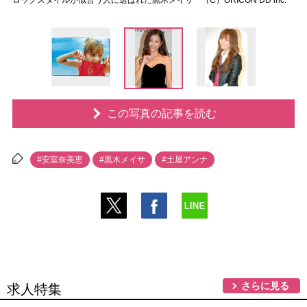
ロックスタイルが似合う人に選ばれた黒木メイサ （C）ORICON DD inc.
この写真の記事を読む
#安室奈美恵
#黒木メイサ
#土屋アンナ
さらに見る
求人特集