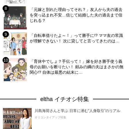
「元嫁と別れた理由ってそれ？」友人から夫の過去
を突っ込まれ不安…信じて結婚した夫の過去まで信
じれる？
「自転車借りたよ～！」って勝手に!? ママ友の常識
が理解できない！ 次に貸してと言ってきたのは…
「育休中でしょ？手伝って！」嫁を好き勝手使う義
母のお願いを断りたい！ 頼みの綱の夫はまさかの無
関心!? 自体は最悪の結末に…
eltha イチオシ特集
川島海荷さんと学ぶ 日常に潜む“人身取引”のリアル
オリコンタイアップ特集