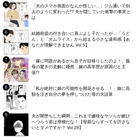
「夫のスマホ画面がなんか怪しい…」ジム通いで別
人のように変わった!? 夫が隠していた衝撃の事実と
は
結婚前提の付き合いに喜ぶよし子だったが…「うど
ん」と「オムライス」から始まる小さな違和感【あ
なたが理解できません Vol.5】
「嫁に問題があるから息子が目移りしたのよ！」義
母の驚きの見解に唖然…嫁の高学歴が原因だと主
張!?
「私が絶対に娘の可能性を開花させる…！」娘に高
額を注ぎ自分の夢を押しつけた母の大誤算
夫が闇堕ちした瞬間…これまで嫌味なヤツらが媚び
へつらう姿は滑稽だな！【母親ならすべてを許さな
いとダメですか？ Vol.28】