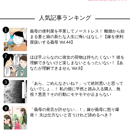
人気記事ランキング
義母の便利屋を卒業してノーストレス！ 離婚から始
まる妻と娘の新たな人生に悔いはなし！【嫁を便利
屋扱いする義母 Vol.44】
ほぼ手ぶらなのに彼女の荷物は持ちたくない？ 彼を
理解できないけど楽しまないともったいない！【あ
なたが理解できません Vol.8】
「あら、ごめんなさいね？」って絶対悪いと思って
ないでしょ…！ 私の畑に平然と踏み入る隣人…無
視？悪意？その行動にモヤモヤが止まらない
「義母の発言が許せない…！」嫁が義母に怒り爆
発！ 夫は仕方ないと言うけれど諦めるべき？