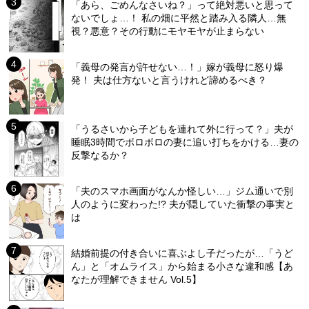
「あら、ごめんなさいね？」って絶対悪いと思って
ないでしょ…！ 私の畑に平然と踏み入る隣人…無
視？悪意？その行動にモヤモヤが止まらない
「義母の発言が許せない…！」嫁が義母に怒り爆
発！ 夫は仕方ないと言うけれど諦めるべき？
「うるさいから子どもを連れて外に行って？」夫が
睡眠3時間でボロボロの妻に追い打ちをかける…妻の
反撃なるか？
「夫のスマホ画面がなんか怪しい…」ジム通いで別
人のように変わった!? 夫が隠していた衝撃の事実と
は
結婚前提の付き合いに喜ぶよし子だったが…「うど
ん」と「オムライス」から始まる小さな違和感【あ
なたが理解できません Vol.5】