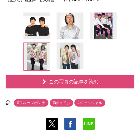
（左から）西森洋一と大林健二 （C）ORICON DD inc.
この写真の記事を読む
#フルーツポンチ
#ゆってぃ
#ジャルジャル