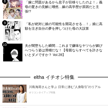
「嫁に問題があるから息子が目移りしたのよ！」義
母の驚きの見解に唖然…嫁の高学歴が原因だと主
張!?
「私が絶対に娘の可能性を開花させる…！」娘に高
額を注ぎ自分の夢を押しつけた母の大誤算
夫が闇堕ちした瞬間…これまで嫌味なヤツらが媚び
へつらう姿は滑稽だな！【母親ならすべてを許さな
いとダメですか？ Vol.28】
eltha イチオシ特集
川島海荷さんと学ぶ 日常に潜む“人身取引”のリアル
オリコンタイアップ特集