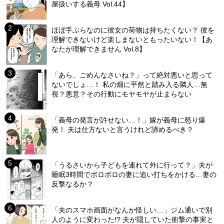
屋扱いする義母 Vol.44】
ほぼ手ぶらなのに彼女の荷物は持ちたくない？ 彼を
理解できないけど楽しまないともったいない！【あ
なたが理解できません Vol.8】
「あら、ごめんなさいね？」って絶対悪いと思って
ないでしょ…！ 私の畑に平然と踏み入る隣人…無
視？悪意？その行動にモヤモヤが止まらない
「義母の発言が許せない…！」嫁が義母に怒り爆
発！ 夫は仕方ないと言うけれど諦めるべき？
「うるさいから子どもを連れて外に行って？」夫が
睡眠3時間でボロボロの妻に追い打ちをかける…妻の
反撃なるか？
「夫のスマホ画面がなんか怪しい…」ジム通いで別
人のように変わった!? 夫が隠していた衝撃の事実と