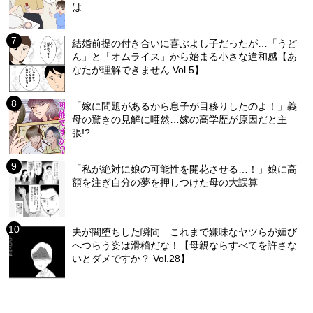
は
結婚前提の付き合いに喜ぶよし子だったが…「うど
ん」と「オムライス」から始まる小さな違和感【あ
なたが理解できません Vol.5】
「嫁に問題があるから息子が目移りしたのよ！」義
母の驚きの見解に唖然…嫁の高学歴が原因だと主
張!?
「私が絶対に娘の可能性を開花させる…！」娘に高
額を注ぎ自分の夢を押しつけた母の大誤算
夫が闇堕ちした瞬間…これまで嫌味なヤツらが媚び
へつらう姿は滑稽だな！【母親ならすべてを許さな
いとダメですか？ Vol.28】