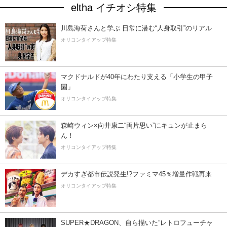
eltha イチオシ特集
川島海荷さんと学ぶ 日常に潜む“人身取引”のリアル
オリコンタイアップ特集
マクドナルドが40年にわたり支える「小学生の甲子
園」
オリコンタイアップ特集
森崎ウィン×向井康二“両片思い”にキュンが止まら
ん！
オリコンタイアップ特集
デカすぎ都市伝説発生!?ファミマ45％増量作戦再来
オリコンタイアップ特集
SUPER★DRAGON、自ら描いた”レトロフューチャ