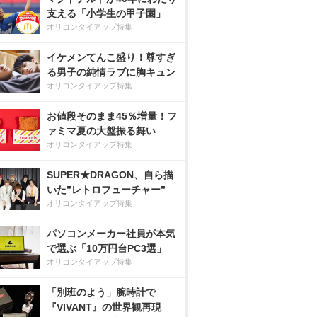
支える「小学生の甲子園」
オリコンタイアップ特集
イケメンてんこ盛り！尊すぎ
る男子の純情ラブに胸キュン
オリコンタイアップ特集
お値段そのまま45％増量！フ
ァミマ夏の大盤振る舞い
オリコンタイアップ特集
SUPER★DRAGON、自ら描
いた”レトロフューチャー”
オリコンタイアップ特集
パソコンメーカー社員が本気
で選ぶ「10万円台PC3選」
オリコンタイアップ特集
「別班のよう」腕時計で
『VIVANT』の世界観再現