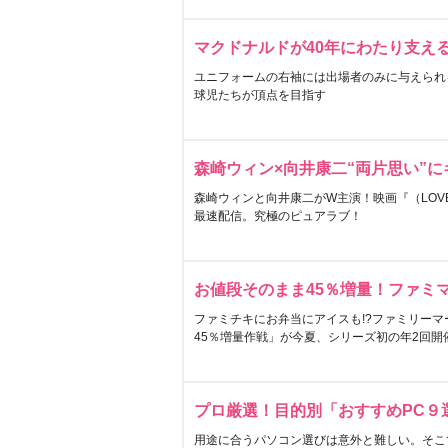
マクドナルドが40年にわたり支え
ユニフォームの右袖には出場者のみに与えられ
球児たちが頂点を目指す
森崎ウィン×向井康二“両片思い”
森崎ウィンと向井康二がW主演！映画『（LOVE S
最速配信。究極のピュアラブ！
お値段そのまま45％増量！ファミ
ファミチキにお弁当にアイスも!?ファミリーマ
45％増量作戦」が今夏、シリーズ初の年2回開
プロ厳選！目的別「おすすめPC９
用途に合うパソコン選びは意外と難しい。そこ