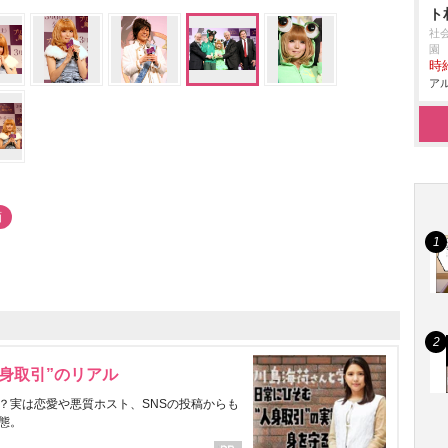
ト
社
園
時給
アル
画
身取引”のリアル
？実は恋愛や悪質ホスト、SNSの投稿からも
態。