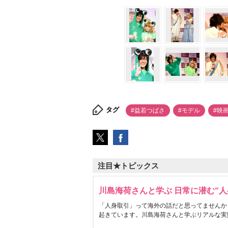
タグ
#益若つばさ
#モデル
#映
注目★トピックス
川島海荷さんと学ぶ 日常に潜む“人
「人身取引」って海外の話だと思ってませんか
起きています。川島海荷さんと学ぶリアルな実