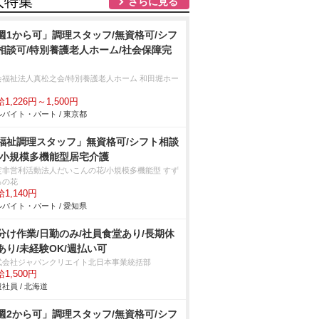
人特集
さらに見る
週1から可」調理スタッフ/無資格可/シフ
相談可/特別養護老人ホーム/社会保障完
会福祉法人真松之会/特別養護老人ホーム 和田堀ホー
1,226円～1,500円
バイト・パート / 東京都
福祉調理スタッフ」無資格可/シフト相談
/小規模多機能型居宅介護
定非営利活動法人だいこんの花/小規模多機能型 すず
ろの花
1,140円
バイト・パート / 愛知県
分け作業/日勤のみ/社員食堂あり/長期休
あり/未経験OK/週払い可
式会社ジャパンクリエイト北日本事業統括部
1,500円
社員 / 北海道
週2から可」調理スタッフ/無資格可/シフ