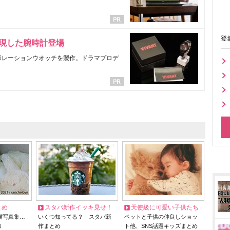
登
表現した腕時計登場
ラボレーションウオッチを製作。ドラマプロデ
とめ
スタバ新作イッキ見せ！
天使級に可愛い子供たち
猫写真集…
いくつ知ってる？ スタバ新
ペットと子供の仲良しショッ
リ
作まとめ
ト他、SNS話題キッズまとめ