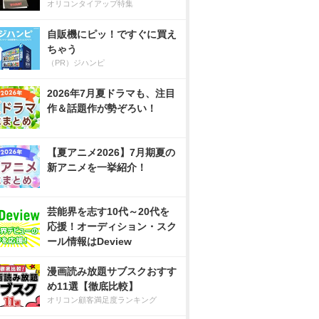
オリコンタイアップ特集
自販機にピッ！ですぐに買え
ちゃう
（PR）ジハンピ
2026年7月夏ドラマも、注目
作＆話題作が勢ぞろい！
【夏アニメ2026】7月期夏の
新アニメを一挙紹介！
芸能界を志す10代～20代を
応援！オーディション・スク
ール情報はDeview
漫画読み放題サブスクおすす
め11選【徹底比較】
オリコン顧客満足度ランキング