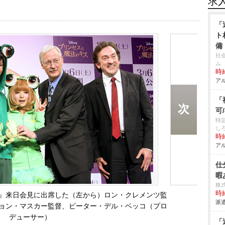
求
「
ト
備
社
ム
時給
アル
「
可
特
し
時給
アル
仕
暇
株
時給
』来日会見に出席した（左から）ロン・クレメンツ監
派遣
ョン・マスカー監督、ピーター・デル・ベッコ（プロ
デューサー）
「