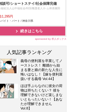
相談可/ショートステイ/社会保障完備
会福祉法人山中福祉会/特別養護老人ホ-ム和喜園田
1,295円
バイト・パート / 神奈川県
続きはこちら
sponsored by 求人ボックス
人気記事ランキング
義母の便利屋を卒業してノ
ーストレス！ 離婚から始
まる妻と娘の新たな人生に
悔いはなし！【嫁を便利屋
扱いする義母 Vol.44】
ほぼ手ぶらなのに彼女の荷
物は持ちたくない？ 彼を
理解できないけど楽しまな
いともったいない！【あな
たが理解できません
Vol.8】