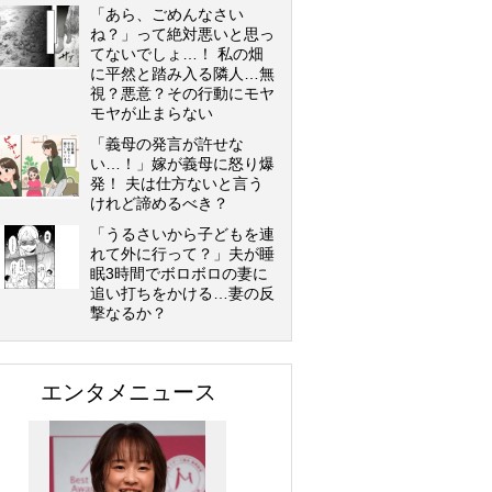
「あら、ごめんなさい
ね？」って絶対悪いと思っ
てないでしょ…！ 私の畑
に平然と踏み入る隣人…無
視？悪意？その行動にモヤ
モヤが止まらない
「義母の発言が許せな
い…！」嫁が義母に怒り爆
発！ 夫は仕方ないと言う
けれど諦めるべき？
「うるさいから子どもを連
れて外に行って？」夫が睡
眠3時間でボロボロの妻に
追い打ちをかける…妻の反
撃なるか？
エンタメニュース