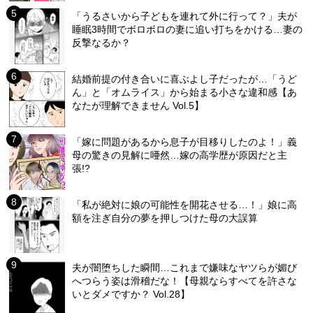
「うるさいから子どもを連れて外に行って？」夫が
睡眠3時間でボロボロの妻に追い打ちをかける…妻の
反撃なるか？
結婚前提の付き合いに喜ぶよし子だったが…「うど
ん」と「オムライス」から始まる小さな違和感【あ
なたが理解できません Vol.5】
「嫁に問題があるから息子が目移りしたのよ！」義
母の驚きの見解に唖然…嫁の高学歴が原因だと主
張!?
「私が絶対に娘の可能性を開花させる…！」娘に高
額を注ぎ自分の夢を押しつけた母の大誤算
夫が闇堕ちした瞬間…これまで嫌味なヤツらが媚び
へつらう姿は滑稽だな！【母親ならすべてを許さな
いとダメですか？ Vol.28】