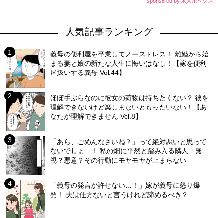
sponsored by 求人ボックス
人気記事ランキング
義母の便利屋を卒業してノーストレス！ 離婚から始
まる妻と娘の新たな人生に悔いはなし！【嫁を便利
屋扱いする義母 Vol.44】
ほぼ手ぶらなのに彼女の荷物は持ちたくない？ 彼を
理解できないけど楽しまないともったいない！【あ
なたが理解できません Vol.8】
「あら、ごめんなさいね？」って絶対悪いと思って
ないでしょ…！ 私の畑に平然と踏み入る隣人…無
視？悪意？その行動にモヤモヤが止まらない
「義母の発言が許せない…！」嫁が義母に怒り爆
発！ 夫は仕方ないと言うけれど諦めるべき？