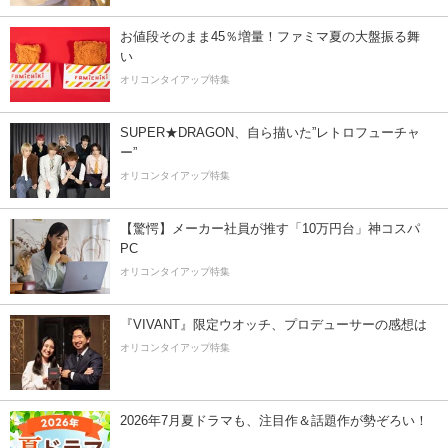
お値段そのまま45％増量！ファミマ夏の大盤振る舞
い
オリコンタイアップ特集
SUPER★DRAGON、自ら描いた”レトロフューチャ
ー”
オリコンタイアップ特集
【驚愕】メーカー社員が推す「10万円台」神コスパ
PC
オリコンタイアップ特集
『VIVANT』限定ウオッチ、プロデューサーの感想は
オリコンタイアップ特集
2026年7月夏ドラマも、注目作＆話題作が勢ぞろい！