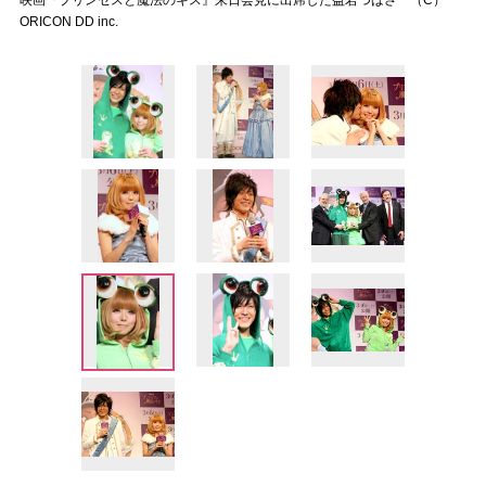
映画『プリンセスと魔法のキス』来日会見に出席した益若つばさ （C）
ORICON DD inc.